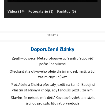
Videa (14)
Fotogalerie (1)
Fanklub (3)
Doporučené články
Zpátky do pece. Meteorologové upřesnili předpověď
počasí na víkend
Oleokantal z olivového oleje chrání mozek myší, u lidí
zatím chybí důkaz
Proč Adele a Shakira přestaly jezdit na turné: Budují si
vlastní stadiony a chtějí, aby fanoušci jezdili za nimi
„Slavím, že nebudu mít děti." Kovalová vyřešila otázku
jednou provždy, litovat prý nebude