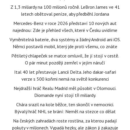
Z 1,3 miliardy na 100 milionů ročně. LeBron James ve 41
letech obětoval peníze, aby předběhl Jordana
Mercedes-Benz v roce 2026 představí 10 nových aut
najednou: Zde je přehled všech, které v Česku uvidíme
Vyměnitelná baterie, dva systémy a žádný Android ani iOS.
Němci postavili mobil, který jde proti všemu, co znáte
Pětiletý chlapeček se matce omluvil, že jí stojí v cestě.
O pár minut později zemřel v jejím náručí
Ital 40 let přestavuje Lancii Delta. Jeho dakar-safari
verze s 500 koňmi nemá na světě konkurenci
Nejdražší hráč Realu Madrid měl působit v Olomouci.
Diomande nyní stojí tři miliardy.
Chára srazil na kole běžce, ten skončil v nemocnici.
Bývalý hráč NHL se brání: Neměl na stezce co dělat
Na českých zahradách roste rostlina, za kterou padají
pokuty v milionech. Vypadá hezky, ale zákon ji zakazuje