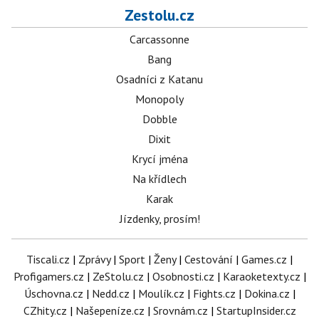
Zestolu.cz
Carcassonne
Bang
Osadníci z Katanu
Monopoly
Dobble
Dixit
Krycí jména
Na křídlech
Karak
Jízdenky, prosím!
Tiscali.cz
|
Zprávy
|
Sport
|
Ženy
|
Cestování
|
Games.cz
|
Profigamers.cz
|
ZeStolu.cz
|
Osobnosti.cz
|
Karaoketexty.cz
|
Úschovna.cz
|
Nedd.cz
|
Moulík.cz
|
Fights.cz
|
Dokina.cz
|
CZhity.cz
|
Našepeníze.cz
|
Srovnám.cz
|
StartupInsider.cz