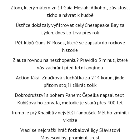
Zlom, který málem zničil Gaia Mesiah: Alkohol, závislost,
ticho a návrat k hudbě
Ústřice dokázaly vyfiltrovat celý Chesapeake Bay za
týden, dnes to trvá přes rok
Pět klipů Guns N‘ Roses, které se zapsaly do rockové
historie
Z auta rovnou na neschopenku? Pravidlo 5 minut, které
vás zachrání před letní angínou
Action láká: Značková sluchátka za 244 korun, jinde
přitom stojí i třikrát tolik
Dobrodružství s bohem Panem: Čepelka napsal text,
Kubišová ho zpívala, melodie je stará přes 400 let
Trump je prý Khabibův největší fanoušek. Měl ho zmínit i
v knize
Vrací se nejdražší hráč fotbalové ligy. Slávistovi
Mosesovi byl prominut trest