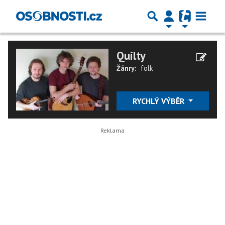
Quilty
Žánry:
folk
RYCHLÝ VÝBĚR