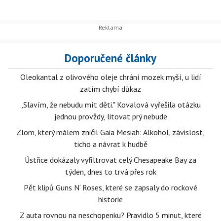
Doporučené články
Oleokantal z olivového oleje chrání mozek myší, u lidí
zatím chybí důkaz
„Slavím, že nebudu mít děti." Kovalová vyřešila otázku
jednou provždy, litovat prý nebude
Zlom, který málem zničil Gaia Mesiah: Alkohol, závislost,
ticho a návrat k hudbě
Ústřice dokázaly vyfiltrovat celý Chesapeake Bay za
týden, dnes to trvá přes rok
Pět klipů Guns N‘ Roses, které se zapsaly do rockové
historie
Z auta rovnou na neschopenku? Pravidlo 5 minut, které