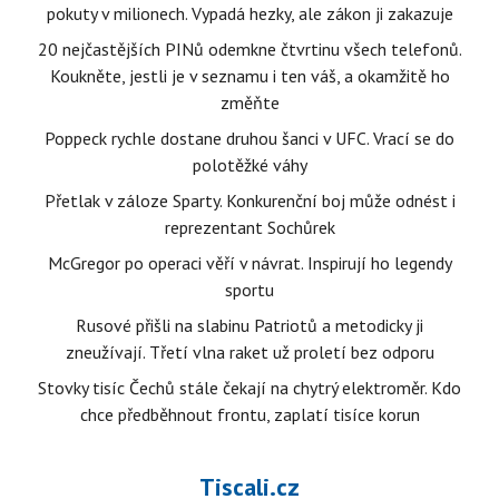
pokuty v milionech. Vypadá hezky, ale zákon ji zakazuje
20 nejčastějších PINů odemkne čtvrtinu všech telefonů.
Koukněte, jestli je v seznamu i ten váš, a okamžitě ho
změňte
Poppeck rychle dostane druhou šanci v UFC. Vrací se do
polotěžké váhy
Přetlak v záloze Sparty. Konkurenční boj může odnést i
reprezentant Sochůrek
McGregor po operaci věří v návrat. Inspirují ho legendy
sportu
Rusové přišli na slabinu Patriotů a metodicky ji
zneužívají. Třetí vlna raket už proletí bez odporu
Stovky tisíc Čechů stále čekají na chytrý elektroměr. Kdo
chce předběhnout frontu, zaplatí tisíce korun
Tiscali.cz