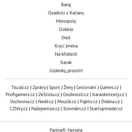
Bang
Osadníci z Katanu
Monopoly
Dobble
Dixit
Krycí jména
Na křídlech
Karak
Jízdenky, prosím!
Tiscali.cz
|
Zprávy
|
Sport
|
Ženy
|
Cestování
|
Games.cz
|
Profigamers.cz
|
ZeStolu.cz
|
Osobnosti.cz
|
Karaoketexty.cz
|
Úschovna.cz
|
Nedd.cz
|
Moulík.cz
|
Fights.cz
|
Dokina.cz
|
CZhity.cz
|
Našepeníze.cz
|
Srovnám.cz
|
StartupInsider.cz
Partneři: Heroine