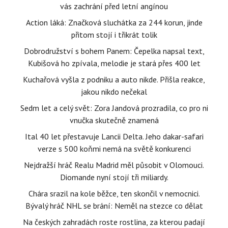
vás zachrání před letní angínou
Action láká: Značková sluchátka za 244 korun, jinde
přitom stojí i třikrát tolik
Dobrodružství s bohem Panem: Čepelka napsal text,
Kubišová ho zpívala, melodie je stará přes 400 let
Kuchařová vyšla z podniku a auto nikde. Přišla reakce,
jakou nikdo nečekal
Sedm let a celý svět: Zora Jandová prozradila, co pro ni
vnučka skutečně znamená
Ital 40 let přestavuje Lancii Delta. Jeho dakar-safari
verze s 500 koňmi nemá na světě konkurenci
Nejdražší hráč Realu Madrid měl působit v Olomouci.
Diomande nyní stojí tři miliardy.
Chára srazil na kole běžce, ten skončil v nemocnici.
Bývalý hráč NHL se brání: Neměl na stezce co dělat
Na českých zahradách roste rostlina, za kterou padají