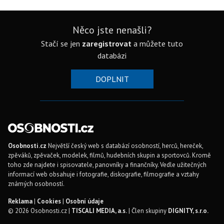
Něco jste nenašli?
Stačí se jen
zaregistrovat
a můžete tuto
databázi
DOPLNIT
Osobnosti.cz
Největší český web s databází osobností, herců, hereček,
zpěváků, zpěvaček, modelek, filmů, hudebních skupin a sportovců. Kromě
toho zde najdete i spisovatele, panovníky a finančníky. Vedle užitečných
informací web obsahuje i fotografie, diskografie, filmografie a vztahy
známých osobností.
Reklama
|
Cookies
|
Osobní údaje
© 2026 Osobnosti.cz |
TISCALI MEDIA, a.s.
| Člen skupiny
DIGNITY, s.r.o.