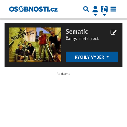
Sematic
Žánry:
metal
,
rock
RYCHLÝ VÝBĚR