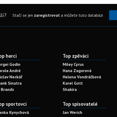
li?
Stačí se jen
zaregistrovat
a můžete tuto databázi
op herci
Top zpěváci
ergei Godin
Miley Cyrus
arole André
Hana Zagorová
áclav Neckář
Helena Vondráčková
rank Sinatra
Karel Gott
. Brands
Shakira
op sportovci
Top spisovatelé
anka Kynychová
Jan Werich