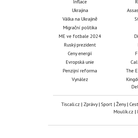
Inflace
R
Ukrajina
Assas
Válka na Ukrajině
S
Migrační politika
ME ve fotbale 2024
D
Ruský prezident
Ceny energií
F
Evropská unie
Cal
Penzijní reforma
The E
Vynález
King
Del
Tiscali.cz
|
Zprávy
|
Sport
|
Ženy
|
Ces
Moulík.cz
|