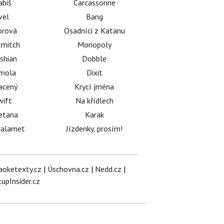
abiš
Carcassonne
vel
Bang
orová
Osadníci z Katanu
mitch
Monopoly
shian
Dobble
émola
Dixit
acený
Krycí jména
wift
Na křídlech
etana
Karak
halamet
Jízdenky, prosím!
aoketexty.cz
|
Úschovna.cz
|
Nedd.cz
|
tupInsider.cz