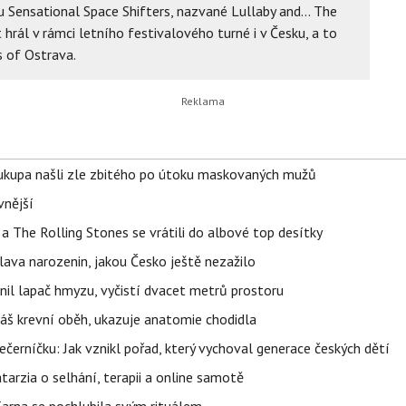
u Sensational Space Shifters, nazvané Lullaby and... The
hrál v rámci letního festivalového turné i v Česku, a to
s of Ostrava.
Soukupa našli zle zbitého po útoku maskovaných mužů
vnější
a The Rolling Stones se vrátili do albové top desítky
lava narozenin, jakou Česko ještě nezažilo
nil lapač hmyzu, vyčistí dvacet metrů prostoru
váš krevní oběh, ukazuje anatomie chodidla
černíčku: Jak vznikl pořad, který vychoval generace českých dětí
Katarzia o selhání, terapii a online samotě