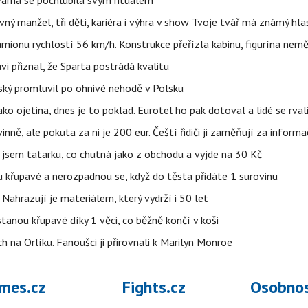
Farna se pochlubila svým rituálem
ný manžel, tři děti, kariéra i výhra v show Tvoje tvář má známý hla
ionu rychlostí 56 km/h. Konstrukce přeřízla kabinu, figurína nemě
vi přiznal, že Sparta postrádá kvalitu
teský promluvil po ohnivé nehodě v Polsku
ako ojetina, dnes je to poklad. Eurotel ho pak dotoval a lidé se rval
ě, ale pokuta za ni je 200 eur. Čeští řidiči ji zaměňují za informa
jsem tatarku, co chutná jako z obchodu a vyjde na 30 Kč
u křupavé a nerozpadnou se, když do těsta přidáte 1 surovinu
 Nahrazují je materiálem, který vydrží i 50 let
stanou křupavé díky 1 věci, co běžně končí v koši
 na Orlíku. Fanoušci ji přirovnali k Marilyn Monroe
mes.cz
Fights.cz
Osobnos