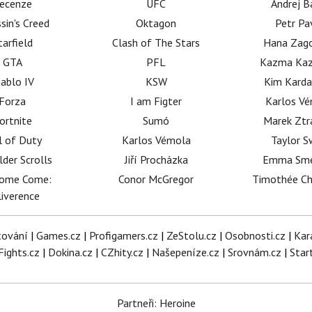
ecenze
UFC
Andrej B
sin's Creed
Oktagon
Petr Pa
tarfield
Clash of The Stars
Hana Zag
GTA
PFL
Kazma Kaz
iablo IV
KSW
Kim Karda
Forza
I am Figter
Karlos V
ortnite
Sumó
Marek Ztr
l of Duty
Karlos Vémola
Taylor S
lder Scrolls
Jiří Procházka
Emma Sm
dome Come:
Conor McGregor
Timothée C
iverence
tování
|
Games.cz
|
Profigamers.cz
|
ZeStolu.cz
|
Osobnosti.cz
|
Kar
Fights.cz
|
Dokina.cz
|
CZhity.cz
|
Našepeníze.cz
|
Srovnám.cz
|
Star
Partneři: Heroine