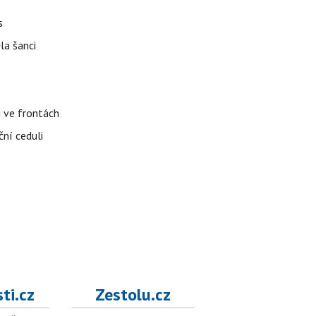
s
la šanci
i ve frontách
ční ceduli
ti.cz
Zestolu.cz