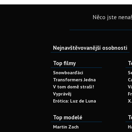
Něco jste nenaš
Nejnavštěvovanější osobnosti
Top filmy
T
Snowboarďáci
S
Transformers Jedna
C
V tom domě straší!
V
Vyprávěj
F
Erótica: Luz de Luna
X
Top modelé
T
Martin Zach
H