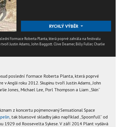
RYCHLÝ VÝBĚR
lední formace Roberta Planta, která poprvé zahrála na festivalu
tvoří Justin Adams, John Baggott. Clive Deamer, Billy Fuller, Charlie
osud poslední formace Roberta Planta, která poprvé
e v Anglii roku 2012. Skupinu tvoří Justin Adams, John
arlie Jones, Michael Lee, Porl Thompson a Liam „Skin“
záznam z koncertu pojmenovaný Sensational Space
pelin
, tak bluesové skladby jako například „Spoonfull“ od
roku 1929 od Roosevelta Sykese. V září 2014 Plant vydává