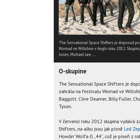
The Sensational Space Shifters je doposud pos
Womad ve Wiltshire v Anglii roku 2012. Skupinu 
Jones, Michael Lee,...
O-skupine
The Sensational Space Shifters je dop
zahrála na festivalu Womad ve Wiltshir
Baggott. Clive Deamer, Billy Fuller, Ch
Tyson.
V červenci roku 2012 skupina vydává 
Shifters, na albu jsou jak písně
Led Zep
Howlin' Wolfa či „44“, což je píseň z 