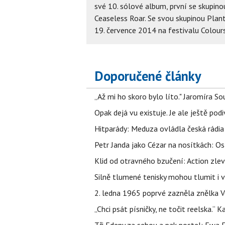
své 10. sólové album, první se skupino
Ceaseless Roar. Se svou skupinou Plant 
19. července 2014 na festivalu Colour
Doporučené články
„Až mi ho skoro bylo líto." Jaromíra 
Opak dejá vu existuje. Je ale ještě podi
Hitparády: Meduza ovládla česká rádia 
Petr Janda jako Cézar na nosítkách: Os
Klid od otravného bzučení: Action zlev
Silně tlumené tenisky mohou tlumit i 
2. ledna 1965 poprvé zazněla znělka Ve
„Chci psát písničky, ne točit reelska.“ 