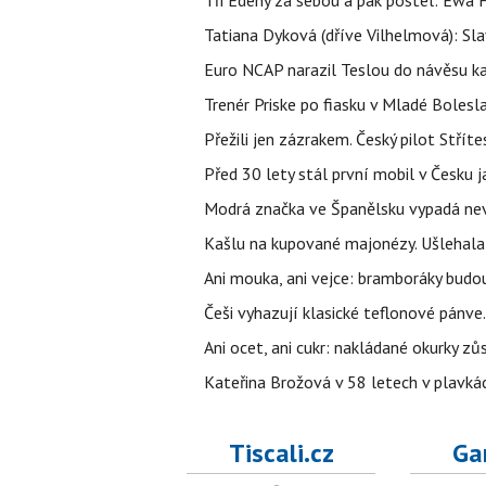
Tři Edeny za sebou a pak postel: Ewa 
Tatiana Dyková (dříve Vilhelmová): Slav
Euro NCAP narazil Teslou do návěsu kam
Trenér Priske po fiasku v Mladé Bolesla
Přežili jen zázrakem. Český pilot Stří
Před 30 lety stál první mobil v Česku j
Modrá značka ve Španělsku vypadá nevinn
Kašlu na kupované majonézy. Ušlehala 
Ani mouka, ani vejce: bramboráky budo
Češi vyhazují klasické teflonové pánve.
Ani ocet, ani cukr: nakládané okurky zů
Kateřina Brožová v 58 letech v plavkách
Tiscali.cz
Ga