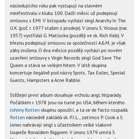
následujícího roku pak vystupují na slavném
minifestivalu v klubu 100. Další měsíc už podepisují
smlouvu s EMI. V listopadu vychází singl Anarchy In The
U.K. (poč. r. 1977 stažen z prodeje). V únoru S. Vicious (nar.
1957) vystřídal G. Matlocka (později ve sk. Rich Kids). V
březnu podepisují smlouvu se společností A&M, je však
záhy zrušena. O dva měsíce později vychází po novém
uzavření smlouvy s Virgin Records singl God Save The
Queen a stává se velkým hitem. V létě skupina
koncertuje ilegálně pod názvy Spots, Tax Exiles, Special
Guests, Hampsters a Acne Rabble.
Stěžejní první album dosahuje vrcholu angl. hitparády.
Počátkem r. 1978 jsou na turné po USA, během kterého
Johnny Rotten
skupinu opouští, a ta se de facto rozpadá.
Rotten
následně zakládá sk. P.I.L., zatímco P. Cook a S.
Jones nahrávají singl s účastníkem velké vlakové
loupeže Ronaldem Biggsem. V únoru 1979 umírá S.