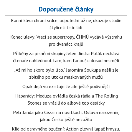
Doporučené články
Ranní káva chrání srdce, odpolední už ne, ukazuje studie
čtyřiceti tisíc lidí
Konec úlevy: Vrací se supertropy, ČHMÚ vydává výstrahu
pro dvanáct krajů
Příběhy za písněmi skupiny Jelen: Jindra Polák nechává
čtenáře nahlédnout tam, kam fanoušci dosud nesměli
„Až mi ho skoro bylo líto." Jaromíra Soukupa našli zle
zbitého po útoku maskovaných mužů
Opak dejá vu existuje. Je ale ještě podivnější
Hitparády: Meduza ovládla česká rádia a The Rolling
Stones se vrátili do albové top desítky
Petr Janda jako Cézar na nosítkách: Oslava narozenin,
jakou Česko ještě nezažilo
Klid od otravného bzučení: Action zlevnil lapač hmyzu,