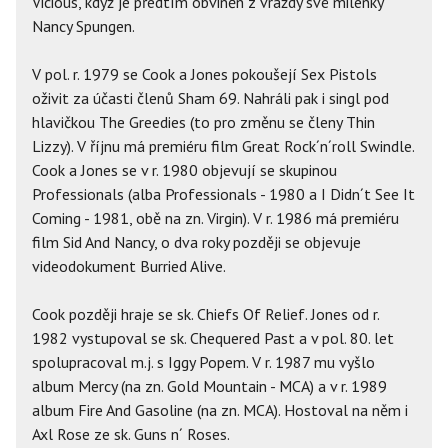
Vicious, když je předtím obviněn z vraždy své milenky
Nancy Spungen.
V pol. r. 1979 se Cook a Jones pokoušejí Sex Pistols
oživit za účasti členů Sham 69. Nahráli pak i singl pod
hlavičkou The Greedies (to pro změnu se členy Thin
Lizzy). V říjnu má premiéru film Great Rock´n´roll Swindle.
Cook a Jones se v r. 1980 objevují se skupinou
Professionals (alba Professionals - 1980 a I Didn´t See It
Coming - 1981, obě na zn. Virgin). V r. 1986 má premiéru
film Sid And Nancy, o dva roky později se objevuje
videodokument Burried Alive.
Cook později hraje se sk. Chiefs Of Relief. Jones od r.
1982 vystupoval se sk. Chequered Past a v pol. 80. let
spolupracoval m.j. s Iggy Popem. V r. 1987 mu vyšlo
album Mercy (na zn. Gold Mountain - MCA) a v r. 1989
album Fire And Gasoline (na zn. MCA). Hostoval na něm i
Axl Rose ze sk. Guns n´ Roses.