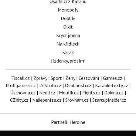
Osadníci z Katanu
Monopoly
Dobble
Dixit
Krycí jména
Na křídlech
Karak
Jízdenky, prosím!
Tiscali.cz
|
Zprávy
|
Sport
|
Ženy
|
Cestování
|
Games.cz
|
Profigamers.cz
|
ZeStolu.cz
|
Osobnosti.cz
|
Karaoketexty.cz
|
Úschovna.cz
|
Nedd.cz
|
Moulík.cz
|
Fights.cz
|
Dokina.cz
|
CZhity.cz
|
Našepeníze.cz
|
Srovnám.cz
|
StartupInsider.cz
Partneři: Heroine