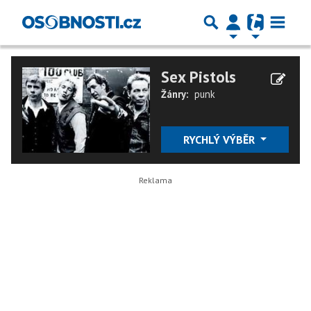
Sex Pistols
Žánry:
punk
RYCHLÝ VÝBĚR