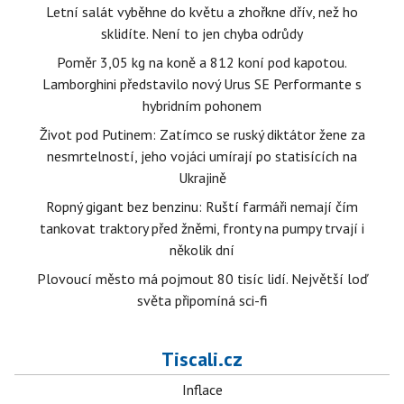
Letní salát vyběhne do květu a zhořkne dřív, než ho
sklidíte. Není to jen chyba odrůdy
Poměr 3,05 kg na koně a 812 koní pod kapotou.
Lamborghini představilo nový Urus SE Performante s
hybridním pohonem
Život pod Putinem: Zatímco se ruský diktátor žene za
nesmrtelností, jeho vojáci umírají po statisících na
Ukrajině
Ropný gigant bez benzinu: Ruští farmáři nemají čím
tankovat traktory před žněmi, fronty na pumpy trvají i
několik dní
Plovoucí město má pojmout 80 tisíc lidí. Největší loď
světa připomíná sci-fi
Tiscali.cz
Inflace