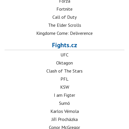
Forza
Fortnite
Call of Duty
The Elder Scrolls
Kingdome Come: Deliverence
Fights.cz
UFC
Oktagon
Clash of The Stars
PFL
KSW
I am Figter
Sumó
Karlos Vémola
Jiří Procházka
Conor McGregor