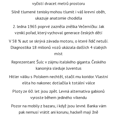
vyčistí dvacet metrů prostoru
Silně tlumené tenisky mohou tlumit i váš krevní oběh,
ukazuje anatomie chodidla
2. ledna 1965 poprvé zazněla znělka Večerníčku: Jak
vznikl pořad, který vychoval generace českých dětí
V 58 % aut se skrývá závada motoru, o které řidič netuší.
Diagnostika 18 milionů vozů ukázala dalších 4 slabých
míst
Reprezentant Šulc v zájmu italského giganta. Českého
kanonýra sleduje Juventus
Hitler válku s Polskem nechtěl, stačil mu koridor. Vlastní
elita ho nakonec dotlačila k totální válce
Ploty ze 60. let jsou zpět. Levná alternativa gabionů
vyroste během jediného víkendu
Pozor na mobily z bazaru, i když jsou levné. Banka vám
pak nemusí vrátit ani korunu, hackeři mají žně