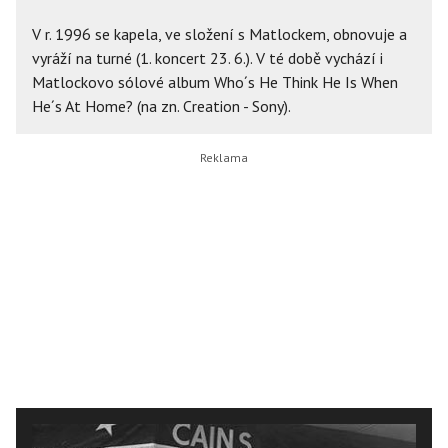
V r. 1996 se kapela, ve složení s Matlockem, obnovuje a
vyráží na turné (1. koncert 23. 6.). V té době vychází i
Matlockovo sólové album Who´s He Think He Is When
He´s At Home? (na zn. Creation - Sony).