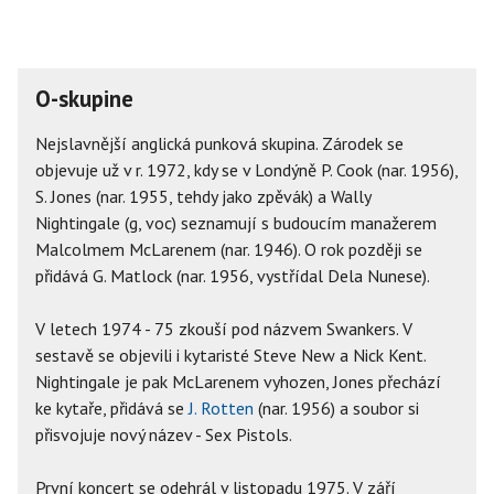
O-skupine
Nejslavnější anglická punková skupina. Zárodek se
objevuje už v r. 1972, kdy se v Londýně P. Cook (nar. 1956),
S. Jones (nar. 1955, tehdy jako zpěvák) a Wally
Nightingale (g, voc) seznamují s budoucím manažerem
Malcolmem McLarenem (nar. 1946). O rok později se
přidává G. Matlock (nar. 1956, vystřídal Dela Nunese).
V letech 1974 - 75 zkouší pod názvem Swankers. V
sestavě se objevili i kytaristé Steve New a Nick Kent.
Nightingale je pak McLarenem vyhozen, Jones přechází
ke kytaře, přidává se
J. Rotten
(nar. 1956) a soubor si
přisvojuje nový název - Sex Pistols.
První koncert se odehrál v listopadu 1975. V září