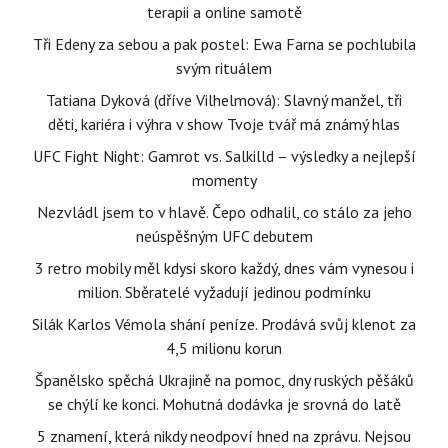
terapii a online samotě
Tři Edeny za sebou a pak postel: Ewa Farna se pochlubila
svým rituálem
Tatiana Dyková (dříve Vilhelmová): Slavný manžel, tři
děti, kariéra i výhra v show Tvoje tvář má známý hlas
UFC Fight Night: Gamrot vs. Salkilld – výsledky a nejlepší
momenty
Nezvládl jsem to v hlavě. Čepo odhalil, co stálo za jeho
neúspěšným UFC debutem
3 retro mobily měl kdysi skoro každý, dnes vám vynesou i
milion. Sběratelé vyžadují jedinou podmínku
Silák Karlos Vémola shání peníze. Prodává svůj klenot za
4,5 milionu korun
Španělsko spěchá Ukrajině na pomoc, dny ruských pěšáků
se chýlí ke konci. Mohutná dodávka je srovná do latě
5 znamení, která nikdy neodpoví hned na zprávu. Nejsou