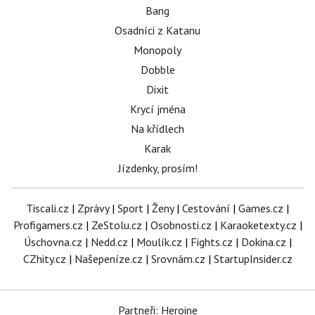
Bang
Osadníci z Katanu
Monopoly
Dobble
Dixit
Krycí jména
Na křídlech
Karak
Jízdenky, prosím!
Tiscali.cz
|
Zprávy
|
Sport
|
Ženy
|
Cestování
|
Games.cz
|
Profigamers.cz
|
ZeStolu.cz
|
Osobnosti.cz
|
Karaoketexty.cz
|
Úschovna.cz
|
Nedd.cz
|
Moulík.cz
|
Fights.cz
|
Dokina.cz
|
CZhity.cz
|
Našepeníze.cz
|
Srovnám.cz
|
StartupInsider.cz
Partneři: Heroine