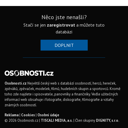
Něco jste nenašli?
Stačí se jen
zaregistrovat
a můžete tuto
databázi
DOPLNIT
Osobnosti.cz
Největší český web s databází osobností, herců, hereček,
zpěváků, zpěvaček, modelek, filmů, hudebních skupin a sportovců. Kromě
toho zde najdete i spisovatele, panovníky a finančníky. Vedle užitečných
informací web obsahuje i fotografie, diskografie, filmografie a vztahy
známých osobností.
Reklama
|
Cookies
|
Osobní údaje
© 2026 Osobnosti.cz |
TISCALI MEDIA, a.s.
| Člen skupiny
DIGNITY, s.r.o.