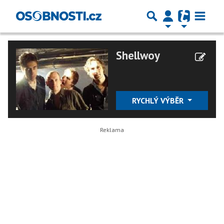
Shellwoy
RYCHLÝ VÝBĚR