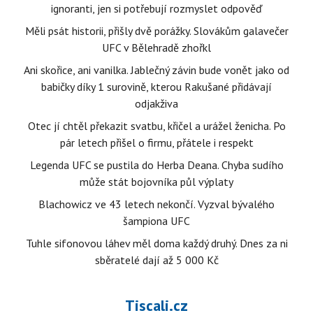
ignoranti, jen si potřebují rozmyslet odpověď
Měli psát historii, přišly dvě porážky. Slovákům galavečer
UFC v Bělehradě zhořkl
Ani skořice, ani vanilka. Jablečný závin bude vonět jako od
babičky díky 1 surovině, kterou Rakušané přidávají
odjakživa
Otec jí chtěl překazit svatbu, křičel a urážel ženicha. Po
pár letech přišel o firmu, přátele i respekt
Legenda UFC se pustila do Herba Deana. Chyba sudího
může stát bojovníka půl výplaty
Blachowicz ve 43 letech nekončí. Vyzval bývalého
šampiona UFC
Tuhle sifonovou láhev měl doma každý druhý. Dnes za ni
sběratelé dají až 5 000 Kč
Tiscali.cz