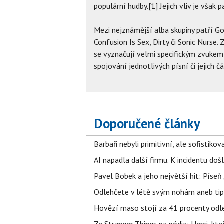
populární hudby.[1] Jejich vliv je však
Mezi nejznámější alba skupiny patří G
Confusion Is Sex, Dirty či Sonic Nurse. 
se vyznačují velmi specifickým zvukem
spojování jednotlivých písní či jejich č
Doporučené články
Barbaři nebyli primitivní, ale sofistikov
AI napadla další firmu. K incidentu doš
Pavel Bobek a jeho největší hit: Pís
Odlehčete v létě svým nohám aneb tip
Hovězí maso stojí za 41 procenty odle