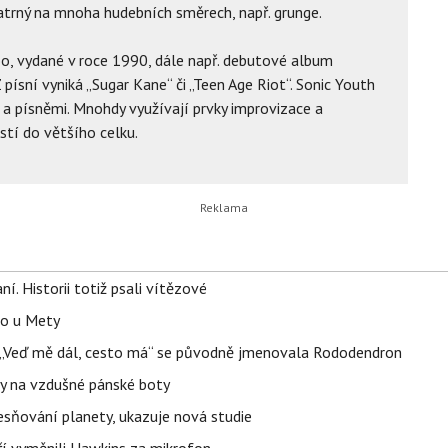
 patrný na mnoha hudebních směrech, např. grunge.
oo, vydané v roce 1990, dále např. debutové album
Z písní vyniká „Sugar Kane“ či „Teen Age Riot“. Sonic Youth
 a písněmi. Mnohdy využívají prvky improvizace a
ástí do většího celku.
aní. Historii totiž psali vítězové
lo u Mety
eň „Veď mě dál, cesto má“ se původně jmenovala Rododendron
y na vzdušné pánské boty
sňování planety, ukazuje nová studie