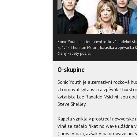
Sonic Youth je alternativní rocková hudební sk
zpěvák Thurston Moore, basistka a zpěvačka K
členy kapely, pozici...
O-skupine
Sonic Youth je alternativní rocková h
zformoval kytarista a zpěvák Thursto
kytarista Lee Ranaldo. Všichni jsou do
Steve Shelley.
Kapela vznikla v prostředí newyorské 
vlně se začalo říkat no wave („žádná 
(„nová vlna“), avšak vlna no wave ani 