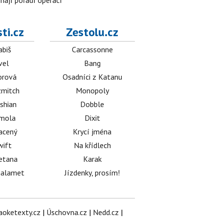
znají pořadí operací
ti.cz
Zestolu.cz
abiš
Carcassonne
vel
Bang
orová
Osadníci z Katanu
mitch
Monopoly
shian
Dobble
émola
Dixit
acený
Krycí jména
wift
Na křídlech
etana
Karak
halamet
Jízdenky, prosím!
aoketexty.cz
|
Úschovna.cz
|
Nedd.cz
|