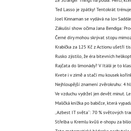
Ze Stranger Things na pódia: Herci, kt
Ted Lasso je zpátky! Tentokrát trénuj
Joel Kinnaman se vydává na lov Saddám
Zákulisí show očima Jana Bendiga: Pro
Černé díry mohou skrývat stopu mimoze
Krabička za 125 Kč z Actionu ušetří tis
Rusko zjistilo, že éra bitevních helikopt
Rajčata do limonády? V Itálii je to klas
Kvete i v zimě a stačí mu kousek kořín
Nejhloupější znamení zvěrokruhu: 4 hl
Ve vzduchu vydržel jen devět minut. L
Maličká knížka po babičce, která vypad
„Azbest IT světa“: 70 % světových tra
Střelba u Kremlu kvůli e-shopu za bilio