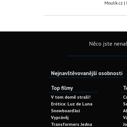
Moulík.cz
|
Něco jste nenaš
Nejnavštěvovanější osobnosti
Top filmy
T
V tom domě straší!
C
Erótica: Luz de Luna
S
Snowboarďáci
A
Vyprávěj
V
Transformers Jedna
J