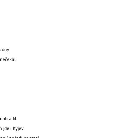
ázdný
 nečekali
nahradit
 jde i Kyjev