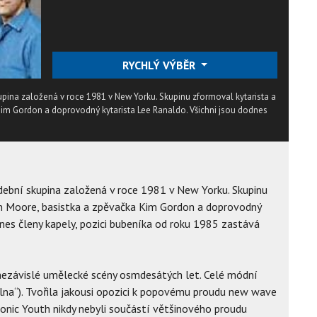
RYCHLÝ VÝBĚR
upina založená v roce 1981 v New Yorku. Skupinu zformoval kytarista a
im Gordon a doprovodný kytarista Lee Ranaldo. Všichni jsou dodnes
udební skupina založená v roce 1981 v New Yorku. Skupinu
n Moore, basistka a zpěvačka Kim Gordon a doprovodný
dnes členy kapely, pozici bubeníka od roku 1985 zastává
nezávislé umělecké scény osmdesátých let. Celé módní
vlna“). Tvořila jakousi opozici k popovému proudu new wave
Sonic Youth nikdy nebyli součástí většinového proudu