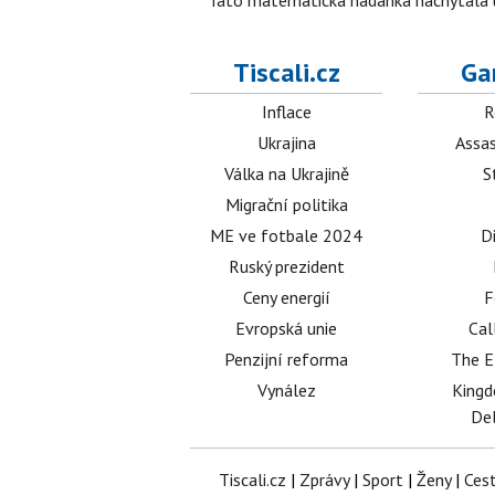
Tato matematická hádanka nachytala už t
Tiscali.cz
Ga
Inflace
R
Ukrajina
Assas
Válka na Ukrajině
S
Migrační politika
ME ve fotbale 2024
D
Ruský prezident
Ceny energií
F
Evropská unie
Cal
Penzijní reforma
The E
Vynález
King
Del
Tiscali.cz
|
Zprávy
|
Sport
|
Ženy
|
Ces