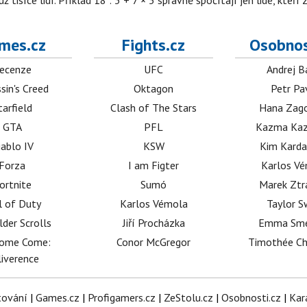
isíce lidí. Příklad 18 : 3 + 7 × 5 správně spočítají jen lidé, kteří 
mes.cz
Fights.cz
Osobnos
ecenze
UFC
Andrej B
sin's Creed
Oktagon
Petr Pa
tarfield
Clash of The Stars
Hana Zag
GTA
PFL
Kazma Kaz
iablo IV
KSW
Kim Karda
Forza
I am Figter
Karlos V
ortnite
Sumó
Marek Ztr
l of Duty
Karlos Vémola
Taylor S
lder Scrolls
Jiří Procházka
Emma Sm
dome Come:
Conor McGregor
Timothée C
iverence
tování
|
Games.cz
|
Profigamers.cz
|
ZeStolu.cz
|
Osobnosti.cz
|
Kar