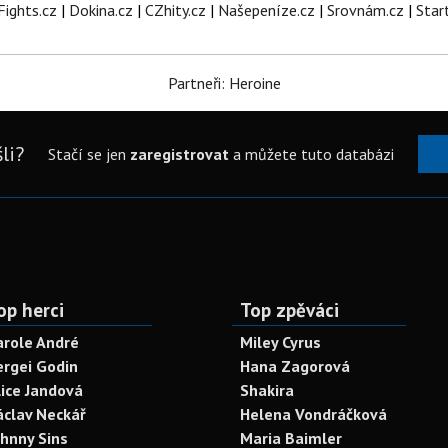
Fights.cz
|
Dokina.cz
|
CZhity.cz
|
Našepeníze.cz
|
Srovnám.cz
|
Star
Partneři: Heroine
li?
Stačí se jen
zaregistrovat
a můžete tuto databázi
op herci
Top zpěváci
arole André
Miley Cyrus
ergei Godin
Hana Zagorová
lice Jandová
Shakira
áclav Neckář
Helena Vondráčková
ohnny Sins
Maria Baimler