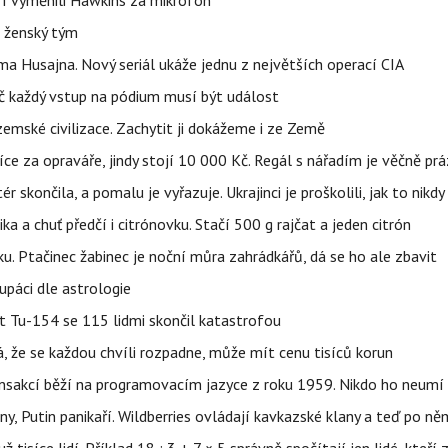
eří vyměnili Hawkins za mikrofon
e ženský tým
a Husajna. Nový seriál ukáže jednu z největších operací CIA
č každý vstup na pódium musí být událost
mské civilizace. Zachytit ji dokážeme i ze Země
íce za opraváře, jindy stojí 10 000 Kč. Regál s nářadím je věčně pr
ér skončila, a pomalu je vyřazuje. Ukrajinci je proškolili, jak to nikdy
ika a chuť předčí i citrónovku. Stačí 500 g rajčat a jeden citrón
ku. Ptačinec žabinec je noční můra zahrádkářů, dá se ho ale zbavit
upáci dle astrologie
et Tu-154 se 115 lidmi skončil katastrofou
á, že se každou chvíli rozpadne, může mít cenu tisíců korun
nsakcí běží na programovacím jazyce z roku 1959. Nikdo ho neumí 
ny, Putin panikaří. Wildberries ovládají kavkazské klany a teď po něm