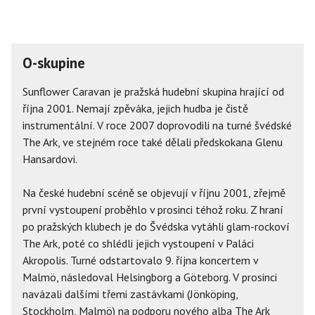
O-skupine
Sunflower Caravan je pražská hudební skupina hrající od
října 2001. Nemají zpěváka, jejich hudba je čistě
instrumentální. V roce 2007 doprovodili na turné švédské
The Ark, ve stejném roce také dělali předskokana Glenu
Hansardovi.
Na české hudební scéně se objevují v říjnu 2001, zřejmě
první vystoupení proběhlo v prosinci téhož roku. Z hraní
po pražských klubech je do Švédska vytáhli glam-rockoví
The Ark, poté co shlédli jejich vystoupení v Paláci
Akropolis. Turné odstartovalo 9. října koncertem v
Malmö, následoval Helsingborg a Göteborg. V prosinci
navázali dalšími třemi zastávkami (Jönköping,
Stockholm, Malmö) na podporu nového alba The Ark