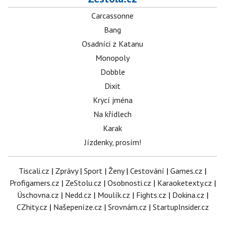
Carcassonne
Bang
Osadníci z Katanu
Monopoly
Dobble
Dixit
Krycí jména
Na křídlech
Karak
Jízdenky, prosím!
Tiscali.cz
|
Zprávy
|
Sport
|
Ženy
|
Cestování
|
Games.cz
|
Profigamers.cz
|
ZeStolu.cz
|
Osobnosti.cz
|
Karaoketexty.cz
|
Úschovna.cz
|
Nedd.cz
|
Moulík.cz
|
Fights.cz
|
Dokina.cz
|
CZhity.cz
|
Našepeníze.cz
|
Srovnám.cz
|
StartupInsider.cz