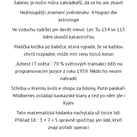
žabinec je noční můra zahrádkářů, dá se ho ale zbavit
Nejhloupější znamení zvěrokruhu: 4 hlupáci dle
astrologie
Ve vzduchu vydržel jen devět minut. Let Tu-154 se 115
lidmi skončil katastrofou
Maličká knížka po babičce, která vypadá, že se každou
chvíli rozpadne, může mít cenu tisíců korun
„Azbest IT světa“: 70 % světových transakcí běží na
programovacím jazyce z roku 1959. Nikdo ho neumí
nahradit
Střelba u Kremlu kvůli e-shopu za biliony, Putin panikaří.
Wildberries ovládají kavkazské klany a teď po něm jde i
Kyjev
Tato matematická hádanka nachytala už tisíce lidí.
Příklad 18 : 3 + 7 × 5 správně spočítají jen lidé, kteří
znají pořadí operací