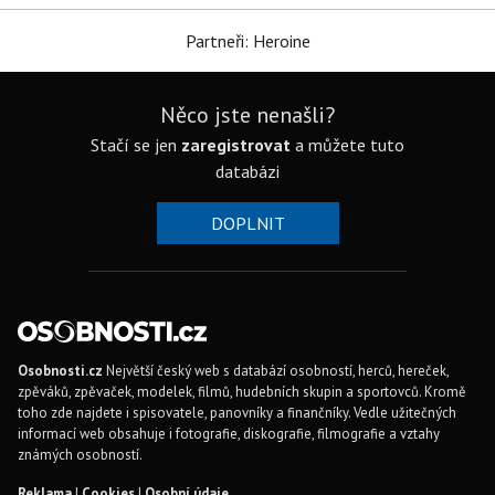
Partneři: Heroine
Něco jste nenašli?
Stačí se jen
zaregistrovat
a můžete tuto
databázi
DOPLNIT
Osobnosti.cz
Největší český web s databází osobností, herců, hereček,
zpěváků, zpěvaček, modelek, filmů, hudebních skupin a sportovců. Kromě
toho zde najdete i spisovatele, panovníky a finančníky. Vedle užitečných
informací web obsahuje i fotografie, diskografie, filmografie a vztahy
známých osobností.
Reklama
|
Cookies
|
Osobní údaje