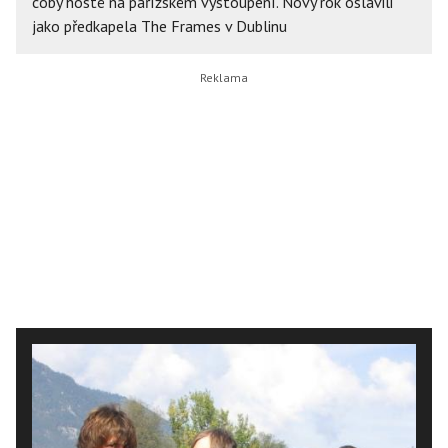
coby hosté na pařížském vystoupení. Nový rok oslavili
jako předkapela The Frames v Dublinu