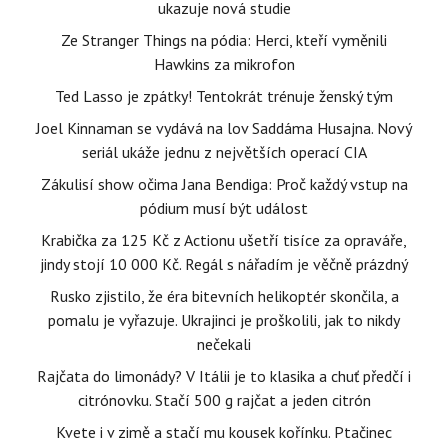
ukazuje nová studie
Ze Stranger Things na pódia: Herci, kteří vyměnili
Hawkins za mikrofon
Ted Lasso je zpátky! Tentokrát trénuje ženský tým
Joel Kinnaman se vydává na lov Saddáma Husajna. Nový
seriál ukáže jednu z největších operací CIA
Zákulisí show očima Jana Bendiga: Proč každý vstup na
pódium musí být událost
Krabička za 125 Kč z Actionu ušetří tisíce za opraváře,
jindy stojí 10 000 Kč. Regál s nářadím je věčně prázdný
Rusko zjistilo, že éra bitevních helikoptér skončila, a
pomalu je vyřazuje. Ukrajinci je proškolili, jak to nikdy
nečekali
Rajčata do limonády? V Itálii je to klasika a chuť předčí i
citrónovku. Stačí 500 g rajčat a jeden citrón
Kvete i v zimě a stačí mu kousek kořínku. Ptačinec