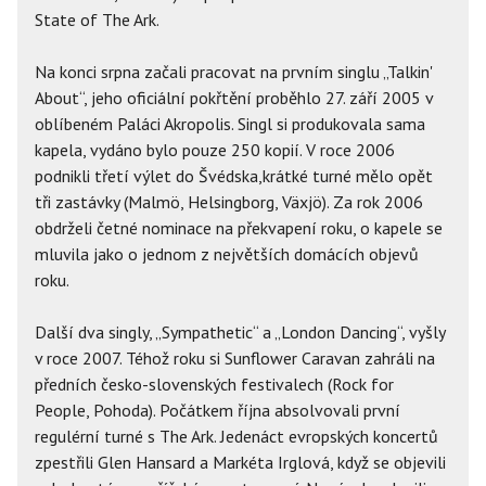
State of The Ark.
Na konci srpna začali pracovat na prvním singlu „Talkin'
About“, jeho oficiální pokřtění proběhlo 27. září 2005 v
oblíbeném Paláci Akropolis. Singl si produkovala sama
kapela, vydáno bylo pouze 250 kopií. V roce 2006
podnikli třetí výlet do Švédska,krátké turné mělo opět
tři zastávky (Malmö, Helsingborg, Växjö). Za rok 2006
obdrželi četné nominace na překvapení roku, o kapele se
mluvila jako o jednom z největších domácích objevů
roku.
Další dva singly, „Sympathetic“ a „London Dancing“, vyšly
v roce 2007. Téhož roku si Sunflower Caravan zahráli na
předních česko-slovenských festivalech (Rock for
People, Pohoda). Počátkem října absolvovali první
regulérní turné s The Ark. Jedenáct evropských koncertů
zpestřili Glen Hansard a Markéta Irglová, když se objevili