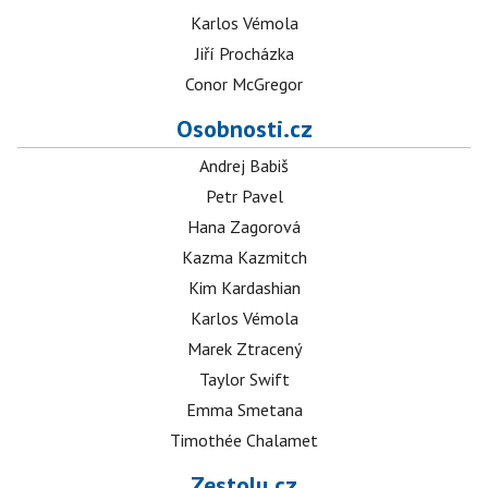
Karlos Vémola
Jiří Procházka
Conor McGregor
Osobnosti.cz
Andrej Babiš
Petr Pavel
Hana Zagorová
Kazma Kazmitch
Kim Kardashian
Karlos Vémola
Marek Ztracený
Taylor Swift
Emma Smetana
Timothée Chalamet
Zestolu.cz