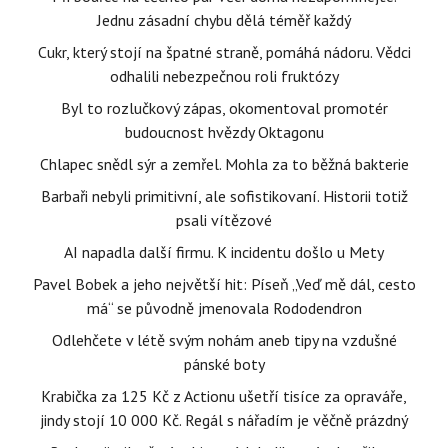
Jednu zásadní chybu dělá téměř každý
Cukr, který stojí na špatné straně, pomáhá nádoru. Vědci
odhalili nebezpečnou roli fruktózy
Byl to rozlučkový zápas, okomentoval promotér
budoucnost hvězdy Oktagonu
Chlapec snědl sýr a zemřel. Mohla za to běžná bakterie
Barbaři nebyli primitivní, ale sofistikovaní. Historii totiž
psali vítězové
AI napadla další firmu. K incidentu došlo u Mety
Pavel Bobek a jeho největší hit: Píseň „Veď mě dál, cesto
má“ se původně jmenovala Rododendron
Odlehčete v létě svým nohám aneb tipy na vzdušné
pánské boty
Krabička za 125 Kč z Actionu ušetří tisíce za opraváře,
jindy stojí 10 000 Kč. Regál s nářadím je věčně prázdný