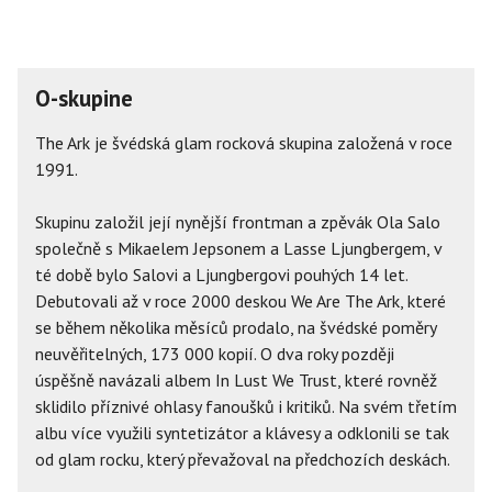
O-skupine
The Ark je švédská glam rocková skupina založená v roce
1991.
Skupinu založil její nynější frontman a zpěvák Ola Salo
společně s Mikaelem Jepsonem a Lasse Ljungbergem, v
té době bylo Salovi a Ljungbergovi pouhých 14 let.
Debutovali až v roce 2000 deskou We Are The Ark, které
se během několika měsíců prodalo, na švédské poměry
neuvěřitelných, 173 000 kopií. O dva roky později
úspěšně navázali albem In Lust We Trust, které rovněž
sklidilo příznivé ohlasy fanoušků i kritiků. Na svém třetím
albu více využili syntetizátor a klávesy a odklonili se tak
od glam rocku, který převažoval na předchozích deskách.