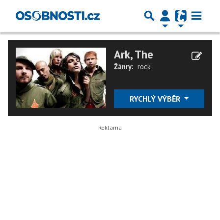
Ark, The
Žánry:
rock
RYCHLÝ VÝBĚR