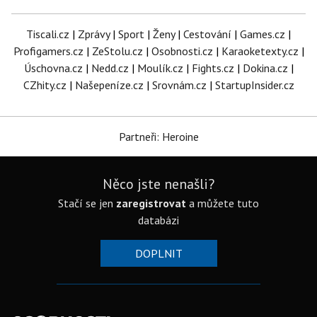
Tiscali.cz
|
Zprávy
|
Sport
|
Ženy
|
Cestování
|
Games.cz
|
Profigamers.cz
|
ZeStolu.cz
|
Osobnosti.cz
|
Karaoketexty.cz
|
Úschovna.cz
|
Nedd.cz
|
Moulík.cz
|
Fights.cz
|
Dokina.cz
|
CZhity.cz
|
Našepeníze.cz
|
Srovnám.cz
|
StartupInsider.cz
Partneři: Heroine
Něco jste nenašli?
Stačí se jen
zaregistrovat
a můžete tuto
databázi
DOPLNIT