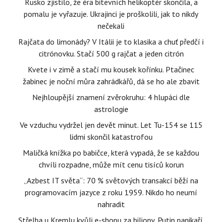
Rusko zjistilo, že éra bitevních helikoptér skončila, a
pomalu je vyřazuje. Ukrajinci je proškolili, jak to nikdy
nečekali
Rajčata do limonády? V Itálii je to klasika a chuť předčí i
citrónovku. Stačí 500 g rajčat a jeden citrón
Kvete i v zimě a stačí mu kousek kořínku. Ptačinec
žabinec je noční můra zahrádkářů, dá se ho ale zbavit
Nejhloupější znamení zvěrokruhu: 4 hlupáci dle
astrologie
Ve vzduchu vydržel jen devět minut. Let Tu-154 se 115
lidmi skončil katastrofou
Maličká knížka po babičce, která vypadá, že se každou
chvíli rozpadne, může mít cenu tisíců korun
„Azbest IT světa“: 70 % světových transakcí běží na
programovacím jazyce z roku 1959. Nikdo ho neumí
nahradit
Střelba u Kremlu kvůli e-shopu za biliony, Putin panikaří.