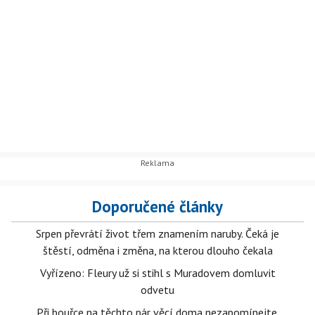
Doporučené články
Srpen převrátí život třem znamením naruby. Čeká je
štěstí, odměna i změna, na kterou dlouho čekala
Vyřízeno: Fleury už si stihl s Muradovem domluvit
odvetu
Při bouřce na těchto pár věcí doma nezapomínejte.