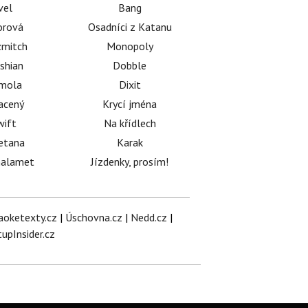
vel
Bang
orová
Osadníci z Katanu
mitch
Monopoly
shian
Dobble
émola
Dixit
acený
Krycí jména
wift
Na křídlech
etana
Karak
halamet
Jízdenky, prosím!
aoketexty.cz
|
Úschovna.cz
|
Nedd.cz
|
tupInsider.cz