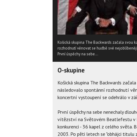
Košická skupina The Backwards začala svou ka
rozhodnutí věnovat se hudbě své nejoblíbenější
První úspěchy na sebe...
O-skupine
Košická skupina The Backwards začala 
následovalo spontánní rozhodnutí věn
koncertní vystoupení se odehrálo v zá
První úspěchy na sebe nenechaly dlou
vítězství na Světovém Beatlefestu v 
konkurenci - 36 kapel z celého světa. 
2003. Po pěti letech se "obhájci titul