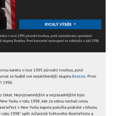
RYCHLÝ VÝBĚR
riéru v roce 1995 původní tvorbou, poté následovalo spontánní
 skupiny Beatles. První koncertní vystoupení se odehrálo v září 1996.
svou kariéru v roce 1995 původní tvorbou, poté
ovat se hudbě své nejoblíbenější skupiny
Beatles
. První
ří 1996.
ho čekat. Nejvýznamnějším a nejzásadnějším bylo
New Yorku v roku 1998, kde za sebou nechali celou
Beatlefest v New Yorku kapela pokořila podruhé v březnu
u z roku 1998" opět zúčastnili Světového Beatlefestu a