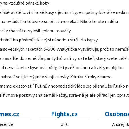
y na vzdušné pánské boty
e. Sběratelé loví cínové kusy s jedním typem patiny, která se nedá 
na ovladači a televize se přestane sekat. Nikdo to ale nedělá
eský chatař to vyřešil jednou provždy
hránil ho předmět, který si náhodou strčil do kapsy
 na sovětských raketách S-300. Analytička vysvětluje, proč to nemů
zasaďte do země. Za pár týdnů z ní vyroste keř, který kvete celé 
kud nenastavíte kyselost půdy, listy zežloutnou a květy nepřijdou
nahradí set, který jinde stojí stovky. Záruka 3 roky zdarma
neme existovat.“ Putinův neonacistický ideolog přiznal, že Rusk
é filmové postavy zná téměř každý, správně je ale přiřadí jen oprav
mes.cz
Fights.cz
Osobnos
ecenze
UFC
Andrej B