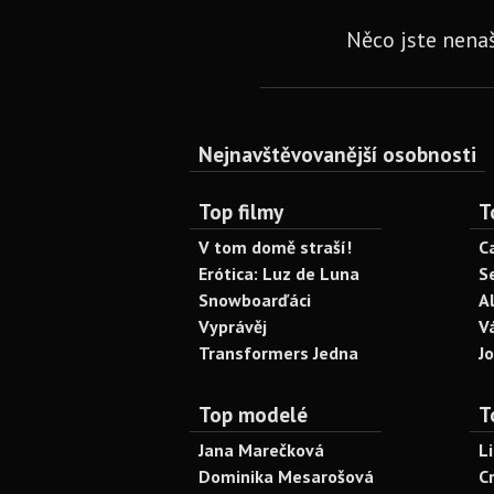
Něco jste nenaš
Nejnavštěvovanější osobnosti
Top filmy
T
V tom domě straší!
C
Erótica: Luz de Luna
S
Snowboarďáci
A
Vyprávěj
V
Transformers Jedna
J
Top modelé
T
Jana Marečková
L
Dominika Mesarošová
C