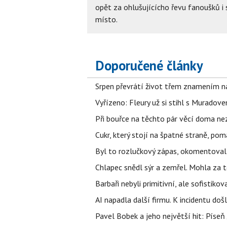
opět za ohlušujícícho řevu fanoušků i s
místo.
Doporučené články
Srpen převrátí život třem znamením na
Vyřízeno: Fleury už si stihl s Murado
Při bouřce na těchto pár věcí doma ne
Cukr, který stojí na špatné straně, pom
Byl to rozlučkový zápas, okomentova
Chlapec snědl sýr a zemřel. Mohla za t
Barbaři nebyli primitivní, ale sofistikov
AI napadla další firmu. K incidentu doš
Pavel Bobek a jeho největší hit: Pís