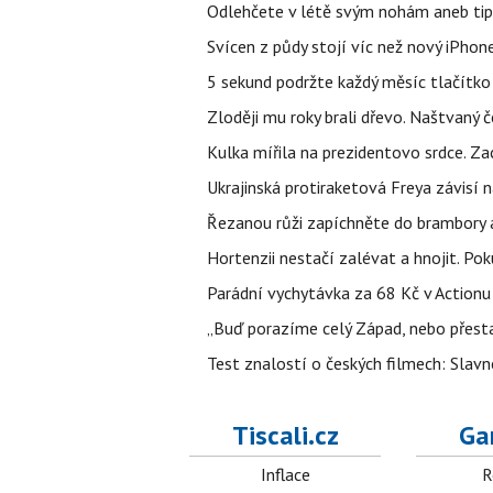
Odlehčete v létě svým nohám aneb tip
Svícen z půdy stojí víc než nový iPhon
5 sekund podržte každý měsíc tlačítko 
Zloději mu roky brali dřevo. Naštvaný č
Kulka mířila na prezidentovo srdce. Zac
Ukrajinská protiraketová Freya závisí
Řezanou růži zapíchněte do brambory a 
Hortenzii nestačí zalévat a hnojit. Po
Parádní vychytávka za 68 Kč v Actionu 
„Buď porazíme celý Západ, nebo přesta
Test znalostí o českých filmech: Slavn
Tiscali.cz
Ga
Inflace
R