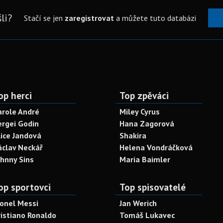
li?
Stačí se jen
zaregistrovat
a můžete tuto databázi
op herci
Top zpěváci
arole André
Miley Cyrus
ergei Godin
Hana Zagorová
lice Jandová
Shakira
áclav Neckář
Helena Vondráčková
ohnny Sins
Maria Baimler
op sportovci
Top spisovatelé
ionel Messi
Jan Werich
ristiano Ronaldo
Tomáš Lukavec