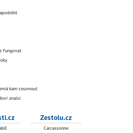
napodobit
že fungovat
roky
o nemá kam couvnout
doví znalci
ti.cz
Zestolu.cz
abiš
Carcassonne