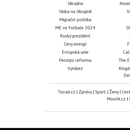
Ukrajina
Assas
Válka na Ukrajině
S
Migrační politika
ME ve fotbale 2024
D
Ruský prezident
Ceny energií
F
Evropská unie
Cal
Penzijní reforma
The E
Vynález
King
Del
Tiscali.cz
|
Zprávy
|
Sport
|
Ženy
|
Ces
Moulík.cz
|