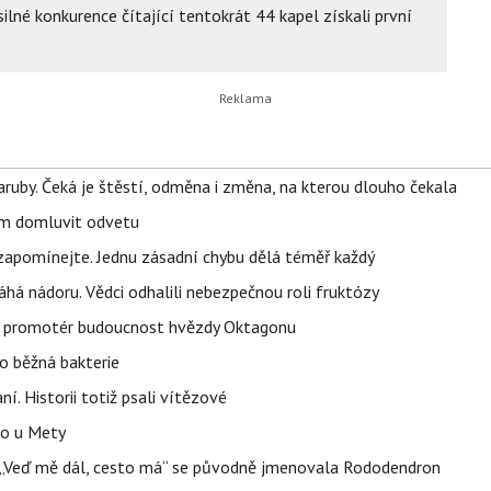
ilné konkurence čítající tentokrát 44 kapel získali první
ruby. Čeká je štěstí, odměna i změna, na kterou dlouho čekala
vem domluvit odvetu
zapomínejte. Jednu zásadní chybu dělá téměř každý
áhá nádoru. Vědci odhalili nebezpečnou roli fruktózy
l promotér budoucnost hvězdy Oktagonu
o běžná bakterie
aní. Historii totiž psali vítězové
lo u Mety
eň „Veď mě dál, cesto má“ se původně jmenovala Rododendron