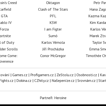
sin's Creed
Oktagon
Petr Pa
tarfield
Clash of The Stars
Hana Zag
GTA
PFL
Kazma Kaz
iablo IV
KSW
Kim Karda
Forza
I am Figter
Karlos V
ortnite
Sumó
Marek Ztr
l of Duty
Karlos Vémola
Taylor S
lder Scrolls
Jiří Procházka
Emma Sm
dome Come:
Conor McGregor
Timothée C
iverence
tování
|
Games.cz
|
Profigamers.cz
|
ZeStolu.cz
|
Osobnosti.cz
|
Kar
Fights.cz
|
Dokina.cz
|
CZhity.cz
|
Našepeníze.cz
|
Srovnám.cz
|
Star
Partneři: Heroine