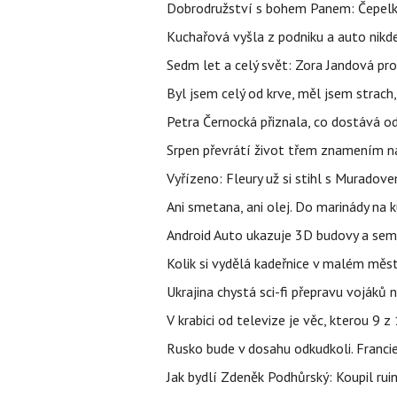
Dobrodružství s bohem Panem: Čepelka 
Kuchařová vyšla z podniku a auto nikde.
Sedm let a celý svět: Zora Jandová pr
Byl jsem celý od krve, měl jsem strach
Petra Černocká přiznala, co dostává o
Srpen převrátí život třem znamením na
Vyřízeno: Fleury už si stihl s Murado
Ani smetana, ani olej. Do marinády na k
Android Auto ukazuje 3D budovy a sema
Kolik si vydělá kadeřnice v malém měst
Ukrajina chystá sci-fi přepravu vojáků 
V krabici od televize je věc, kterou 9 
Rusko bude v dosahu odkudkoli. Franci
Jak bydlí Zdeněk Podhůrský: Koupil ruin