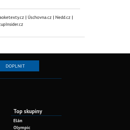
aoketexty.cz
|
Úschovna.cz
|
Nedd.cz
|
tupInsider.cz
DOPLNIT
Top skupiny
Elán
Olympic