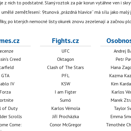
 z nich to podstatné. Slaný roztok za pár korun vytáhne ven i skry
í umělé zemětřesení: 9tunová „prázdná hlavice“ má sílu jako malý 
třiky, po kterých nemocné listy okurek znovu zezelenají a začnou pl
mes.cz
Fights.cz
Osobnos
ecenze
UFC
Andrej B
sin's Creed
Oktagon
Petr Pa
tarfield
Clash of The Stars
Hana Zag
GTA
PFL
Kazma Kaz
iablo IV
KSW
Kim Karda
Forza
I am Figter
Karlos V
ortnite
Sumó
Marek Ztr
l of Duty
Karlos Vémola
Taylor S
lder Scrolls
Jiří Procházka
Emma Sm
dome Come:
Conor McGregor
Timothée C