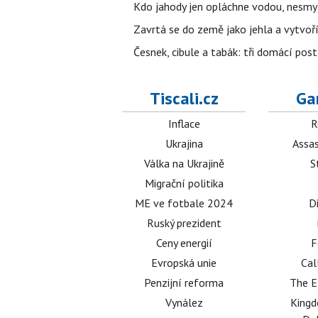
Kdo jahody jen opláchne vodou, nesmyje
Zavrtá se do země jako jehla a vytvoř
Česnek, cibule a tabák: tři domácí pos
Tiscali.cz
Ga
Inflace
R
Ukrajina
Assas
Válka na Ukrajině
S
Migrační politika
ME ve fotbale 2024
D
Ruský prezident
Ceny energií
F
Evropská unie
Cal
Penzijní reforma
The E
Vynález
King