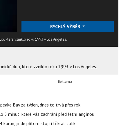
RYCHLÝ VÝBĚR
o, které vzniklo roku 1993 v Los Angeles.
nické duo, které vzniklo roku 1993 v Los Angeles.
apeake Bay za týden, dnes to trvá přes rok
o 5 minut, které vás zachrání před letní angínou
orun, jinde přitom stojí i třikrát tolik