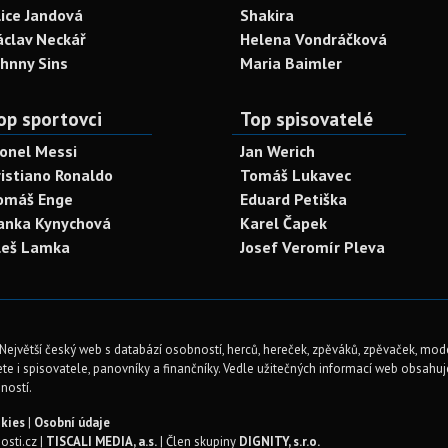
lice Jandová
Shakira
áclav Neckář
Helena Vondráčková
ohnny Sins
Maria Baimler
op sportovci
Top spisovatelé
ionel Messi
Jan Werich
ristiano Ronaldo
Tomáš Lukavec
omáš Enge
Eduard Petiška
anka Kynychová
Karel Čapek
leš Lamka
Josef Veromír Pleva
Největší český web s databází osobností, herců, hereček, zpěváků, zpěvaček, mod
te i spisovatele, panovníky a finančníky. Vedle užitečných informací web obsahuje 
ností.
kies
|
Osobní údaje
sti.cz |
TISCALI MEDIA, a.s.
| Člen skupiny
DIGNITY, s.r.o.