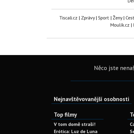
Del
Tiscali.cz
|
Zprávy
|
Sport
|
Ženy
|
Ces
Moulík.cz
|
Něco jste nenaš
Nejnavštěvovanější osobnosti
Top filmy
T
V tom domě straší!
C
Erótica: Luz de Luna
S