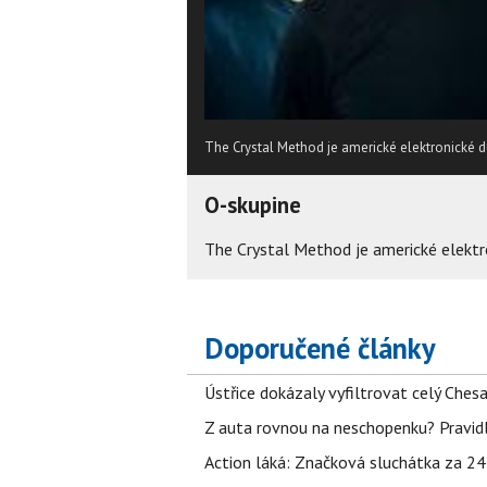
The Crystal Method je americké elektronické du
O-skupine
The Crystal Method je americké elektro
Doporučené články
Ústřice dokázaly vyfiltrovat celý Ches
Z auta rovnou na neschopenku? Pravidl
Action láká: Značková sluchátka za 244 k