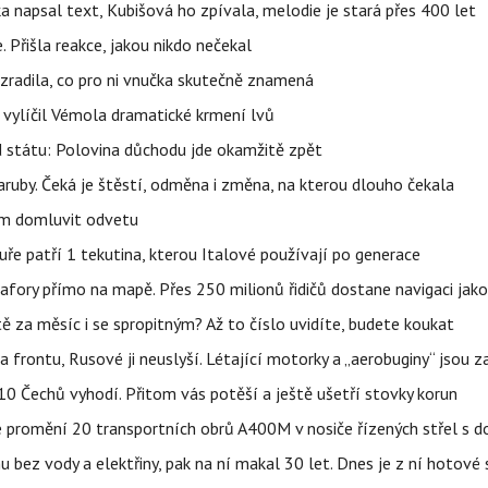
napsal text, Kubišová ho zpívala, melodie je stará přes 400 let
 Přišla reakce, jakou nikdo nečekal
ozradila, co pro ni vnučka skutečně znamená
, vylíčil Vémola dramatické krmení lvů
d státu: Polovina důchodu jde okamžitě zpět
ruby. Čeká je štěstí, odměna i změna, na kterou dlouho čekala
vem domluvit odvetu
uře patří 1 tekutina, kterou Italové používají po generace
fory přímo na mapě. Přes 250 milionů řidičů dostane navigaci jako
ě za měsíc i se spropitným? Až to číslo uvidíte, budete koukat
na frontu, Rusové ji neuslyší. Létající motorky a „aerobuginy“ jsou 
z 10 Čechů vyhodí. Přitom vás potěší a ještě ušetří stovky korun
e promění 20 transportních obrů A400M v nosiče řízených střel s
u bez vody a elektřiny, pak na ní makal 30 let. Dnes je z ní hotové 