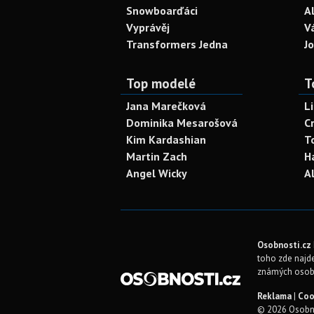
Snowboarďáci
A
Vyprávěj
V
Transformers Jedna
J
Top modelé
T
Jana Marečková
L
Dominika Mesarošová
C
Kim Kardashian
T
Martin Zach
H
Angel Wicky
A
Osobnosti.cz
toho zde najde
známých osob
Reklama
|
Coo
© 2026 Osobno