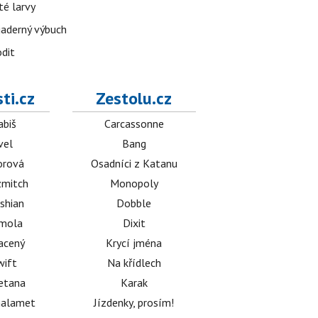
té larvy
jaderný výbuch
odit
ti.cz
Zestolu.cz
abiš
Carcassonne
vel
Bang
orová
Osadníci z Katanu
mitch
Monopoly
shian
Dobble
émola
Dixit
acený
Krycí jména
wift
Na křídlech
etana
Karak
halamet
Jízdenky, prosím!