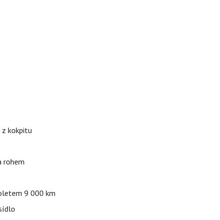
 z kokpitu
za rohem
 doletem 9 000 km
sídlo