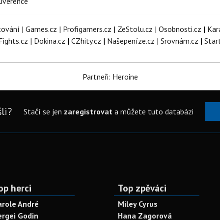
iverence
tování
|
Games.cz
|
Profigamers.cz
|
ZeStolu.cz
|
Osobnosti.cz
|
Kar
Fights.cz
|
Dokina.cz
|
CZhity.cz
|
Našepeníze.cz
|
Srovnám.cz
|
Star
Partneři: Heroine
li?
Stačí se jen
zaregistrovat
a můžete tuto databázi
op herci
Top zpěváci
arole André
Miley Cyrus
ergei Godin
Hana Zagorová