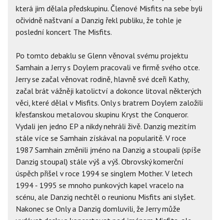
která jim dělala předskupinu. Členové Misfits na sebe byli
očividně naštvaní a Danzig řekl publiku, že tohle je
poslední koncert The Misfits.
Po tomto debaklu se Glenn věnoval svému projektu
Samhain a Jerry s Doylem pracovali ve firmě svého otce.
Jerry se začal věnovat rodině, hlavně své dceři Kathy,
začal brát vážněji katolictví a dokonce litoval některých
věci, které dělal v Misfits. Only s bratrem Doylem založili
křesťanskou metalovou skupinu Kryst the Conqueror.
Vydali jen jedno EP a nikdy nehráli živě. Danzig mezitím
stále více se Samhain získával na popularitě. V roce
1987 Samhain změnili jméno na Danzig a stoupali (spíše
Danzig stoupal) stále výš a výš. Obrovský komerční
úspěch přišel v roce 1994 se singlem Mother. V letech
1994 - 1995 se mnoho punkových kapel vracelo na
scénu, ale Danzig nechtěl o reunionu Misfits ani slyšet.
Nakonec se Only a Danzig domluvili, že Jerry může