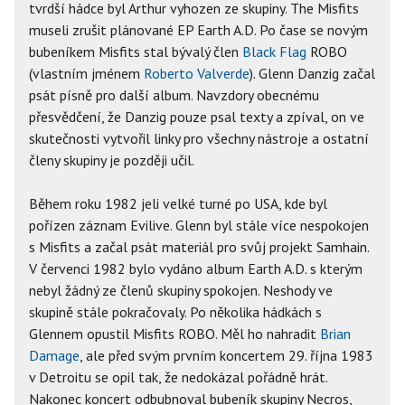
tvrdší hádce byl Arthur vyhozen ze skupiny. The Misfits
museli zrušit plánované EP Earth A.D. Po čase se novým
bubeníkem Misfits stal bývalý člen
Black Flag
ROBO
(vlastním jménem
Roberto Valverde
). Glenn Danzig začal
psát písně pro další album. Navzdory obecnému
přesvědčení, že Danzig pouze psal texty a zpíval, on ve
skutečnosti vytvořil linky pro všechny nástroje a ostatní
členy skupiny je později učil.
Během roku 1982 jeli velké turné po USA, kde byl
pořízen záznam Evilive. Glenn byl stále více nespokojen
s Misfits a začal psát materiál pro svůj projekt Samhain.
V červenci 1982 bylo vydáno album Earth A.D. s kterým
nebyl žádný ze členů skupiny spokojen. Neshody ve
skupině stále pokračovaly. Po několika hádkách s
Glennem opustil Misfits ROBO. Měl ho nahradit
Brian
Damage
, ale před svým prvním koncertem 29. října 1983
v Detroitu se opil tak, že nedokázal pořádně hrát.
Nakonec koncert odbubnoval bubeník skupiny Necros,