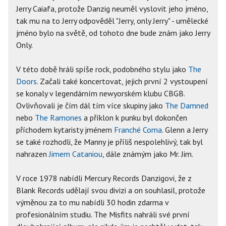
Jerry Caiafa, protože Danzig neuměl vyslovit jeho jméno,
tak mu na to Jerry odpověděl "Jerry, only Jerry" - umělecké
jméno bylo na světě, od tohoto dne bude znám jako Jerry
Only.
V této době hráli spíše rock, podobného stylu jako
The
Doors
. Začali také koncertovat, jejich první 2 vystoupení
se konaly v legendárním newyorském klubu CBGB.
Ovlivňovali je čím dál tím více skupiny jako
The Damned
nebo
The Ramones
a příklon k punku byl dokončen
příchodem kytaristy jménem
Franché Coma
. Glenn a Jerry
se také rozhodli, že Manny je příliš nespolehlivý, tak byl
nahrazen
Jimem Cataniou
, dále známým jako Mr. Jim.
V roce 1978 nabídli Mercury Records Danzigovi, že z
Blank Records udělají svou divizi a on souhlasil, protože
výměnou za to mu nabídli 30 hodin zdarma v
profesionálním studiu. The Misfits nahráli své první