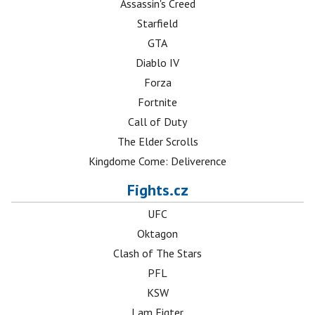
Assassin's Creed
Starfield
GTA
Diablo IV
Forza
Fortnite
Call of Duty
The Elder Scrolls
Kingdome Come: Deliverence
Fights.cz
UFC
Oktagon
Clash of The Stars
PFL
KSW
I am Figter