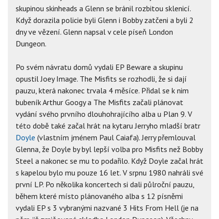
skupinou skinheads a Glenn se bránil rozbitou sklenicí.
Když dorazila policie byli Glenn i Bobby zatčeni a byli 2
dny ve vězení. Glenn napsal v cele píseň London
Dungeon.
Po svém návratu domů vydali EP Beware a skupinu
opustil Joey Image. The Misfits se rozhodli, že si dají
pauzu, která nakonec trvala 4 měsíce. Přidal se k nim
bubeník Arthur Googy a The Misfits začali plánovat
vydání svého prvního dlouhohrajícího alba u Plan 9. V
této době také začal hrát na kytaru Jerryho mladší bratr
Doyle
(vlastním jménem Paul Caiafa). Jerry přemlouval
Glenna, že Doyle by byl lepší volba pro Misfits než Bobby
Steel a nakonec se mu to podařilo. Když Doyle začal hrát
s kapelou bylo mu pouze 16 let. V srpnu 1980 nahráli své
první LP. Po několika koncertech si dali půlroční pauzu,
během které místo plánovaného alba s 12 písněmi
vydali EP s 3 vybranými nazvané 3 Hits From Hell (je na