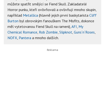
můžete spatřit smějící se Fiend Skull. Zakladatelé
Horror punku, kteří ovlivňovali a ovlivňují mnoho skupin,
například
Metallica
(hlavně jejich první baskytarista
Cliff
Burton
byl obrovským fanouškem The Misfits, dokonce
měl vytetovanou Fiend Skull na rameni),
AFI
,
My
Chemical Romance
,
Rob Zombie
,
Slipknot
,
Guns´n´Roses
,
NOFX
,
Pantera
a mnoho dalších.