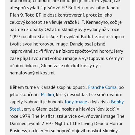
dlouhohrající album, ale nikdo jim je nechtěl vydat, tak
alespoň vydali 4 písňové EP Bullet u vlastního labelu
Plan 9. Toto EP je dost kontroverzní, protože jeho
celkový koncept se věnuje vraždě J. F. Kennedyho, což je
patrné i z obálky. Ostatní skladby byly vydány až v roce
1997 na albu Static Age. Po vydání Bullet začala skupina
tvořit svou hororovou image. Danzig psal písně
inspirované sci-fi filmy a nízkorozpočtovými horory. Jerry
zase přijal svou mrtvolnou image a vystupoval s černými
očními linkami, Glenn zase oblékal kostýmy s
namalovanými kostmi.
Během turné v Kanadě skupinu opustil
Franché Coma
, po
jeho skončení i
Mr. Jim
, který nesouhlasil se směrováním
kapely. Nahradili je bubeník
Joey Image
a kytarista
Bobby
Steel
. Jerry a Glenn začali nosit na hlavách "devilock". V
roce 1979 The Misfits, stále více ovlivňovaní image The
Damned, vydali 2 EP - Night of the Living Dead a Horror
Business, na kterém se poprvé objevil maskot skupiny -