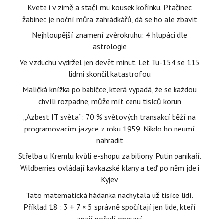
Kvete i v zimě a stačí mu kousek kořínku. Ptačinec
žabinec je noční můra zahrádkářů, dá se ho ale zbavit
Nejhloupější znamení zvěrokruhu: 4 hlupáci dle
astrologie
Ve vzduchu vydržel jen devět minut. Let Tu-154 se 115
lidmi skončil katastrofou
Maličká knížka po babičce, která vypadá, že se každou
chvíli rozpadne, může mít cenu tisíců korun
„Azbest IT světa“: 70 % světových transakcí běží na
programovacím jazyce z roku 1959. Nikdo ho neumí
nahradit
Střelba u Kremlu kvůli e-shopu za biliony, Putin panikaří.
Wildberries ovládají kavkazské klany a teď po něm jde i
Kyjev
Tato matematická hádanka nachytala už tisíce lidí.
Příklad 18 : 3 + 7 × 5 správně spočítají jen lidé, kteří
znají pořadí operací