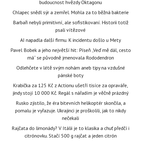
budoucnost hvězdy Oktagonu
Chlapec snědl sýr a zemřel. Mohla za to běžná bakterie
Barbaři nebyli primitivní, ale sofistikovaní. Historii totiž
psali vítězové
AI napadla další firmu. K incidentu došlo u Mety
Pavel Bobek a jeho největší hit: Píseň „Veď mě dál, cesto
má“ se původně jmenovala Rododendron
Odlehčete v létě svým nohám aneb tipy na vzdušné
pánské boty
Krabička za 125 Kč z Actionu ušetří tisíce za opraváře,
jindy stojí 10 000 Kč. Regál s nářadím je věčně prázdný
Rusko zjistilo, že éra bitevních helikoptér skončila, a
pomalu je vyřazuje. Ukrajinci je proškolili, jak to nikdy
nečekali
Rajčata do limonády? V Itálii je to klasika a chuť předčí i
citrónovku. Stačí 500 g rajčat a jeden citrón