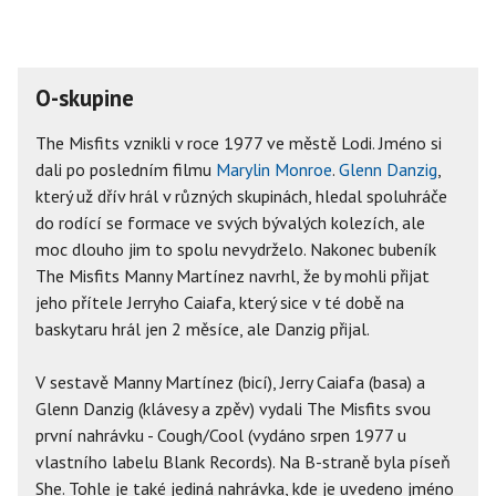
O-skupine
The Misfits vznikli v roce 1977 ve městě Lodi. Jméno si
dali po posledním filmu
Marylin Monroe
.
Glenn Danzig
,
který už dřív hrál v různých skupinách, hledal spoluhráče
do rodící se formace ve svých bývalých kolezích, ale
moc dlouho jim to spolu nevydrželo. Nakonec bubeník
The Misfits Manny Martínez navrhl, že by mohli přijat
jeho přítele Jerryho Caiafa, který sice v té době na
baskytaru hrál jen 2 měsíce, ale Danzig přijal.
V sestavě Manny Martínez (bicí), Jerry Caiafa (basa) a
Glenn Danzig (klávesy a zpěv) vydali The Misfits svou
první nahrávku - Cough/Cool (vydáno srpen 1977 u
vlastního labelu Blank Records). Na B-straně byla píseň
She. Tohle je také jediná nahrávka, kde je uvedeno jméno