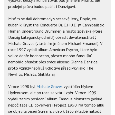
vydávat desky a koncertovat pod jménem Misfits, ale
prodejní práva budou patřit i Danzigovi.
Misfits se dali dohromady v sestavě Jerry, Doyle, ex-
bubeník Kryst the Conqueror Dr. C.H.U.D. (= Cannibalistic
Human Underground Drummer) a místo zpěváka (které
Danzig kategoricky odmítl) obsadil devatenáctiletý
Michale Graves (vlastním jménem Michael Emanuel). V
roce 1997 vydali album American Psycho, které bylo
velice dobře hodnoceno, přesto mnoho fanoušků
nemohlo přenést přes srdce absenci Glenna Danziga,
proto vznikly nepříliš lichotivé přezdívky jako The
Newfits, Mishits, Shitfits aj.
V roce 1998 byl
Michale Graves
vystřídán Mykem
Hydeousem, ale po roce se vrátil zpět. V roce 1999
vydali zatím poslední album Famous Monsters (pokud
nepočítáte CD coververzí Project 1950. Na tomto albu
se objevila píseň Scream, video k této skladbě natočil