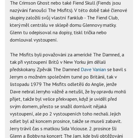
The Crimson Ghost nebo také Fiend Skull (Fiends jsou
nazýváni fanoušci The Misfits). V této době také členové
skupiny založili svůj vlastní fanklub - The Fiend Club,
který měl centrálu ve sklepě domu Glennovy matky.
Glenn tu odepisoval na dopisy, tiskl trička nebo
domlouval vystoupení.
The Misfits byli považováni za americké The Damned, a
tak při vystoupení Britů v New Yorku jim dělali
předskokany. Zpěvák The Damned
Dave Vanian
se bavil s
Jerrym o možném společném turné po Británii, tak v
listopadu 1979 The Misfits odletěli do Anglie, jenže
Dave nebral Jerryho vážně a netušil, že by opravdu mohli
přijet, takže byl velice překvapen, když je uviděl před
svým domem, přesto se snažil domluvit nějaká
vystoupení, ale po 2 vystoupeních toho nechali. Jejich
odlet byl až koncem prosince, takže se museli zabavit.
Jerry trávil čas s matkou Sida Viciouse. 2. prosince šli
Glenn a Bobby na koncert The Jam, kde byli obtěžováni