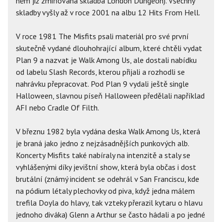
něm již zmiňovaná skladba London Dungeon). Všechny
skladby vyšly až v roce 2001 na albu 12 Hits From Hell.
V roce 1981 The Misfits psali materiál pro své první
skutečně vydané dlouhohrající album, které chtěli vydat
Plan 9 a nazvat je Walk Among Us, ale dostali nabídku
od labelu Slash Records, kterou přijali a rozhodli se
nahrávku přepracovat. Pod Plan 9 vydali ještě single
Halloween, slavnou píseň Halloween předělali například
AFI nebo Cradle Of Filth.
V březnu 1982 byla vydána deska Walk Among Us, která
je braná jako jedno z nejzásadnějších punkových alb.
Koncerty Misfits také nabíraly na intenzitě a staly se
vyhlášenými díky jevištní show, která byla občas i dost
brutální (známý incident se odehrál v San Franciscu, kde
na pódium létaly plechovky od piva, když jedna málem
trefila Doyla do hlavy, tak vzteky přerazil kytaru o hlavu
jednoho diváka) Glenn a Arthur se často hádali a po jedné