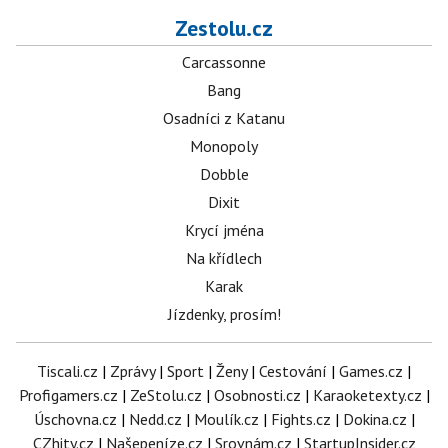
Zestolu.cz
Carcassonne
Bang
Osadníci z Katanu
Monopoly
Dobble
Dixit
Krycí jména
Na křídlech
Karak
Jízdenky, prosím!
Tiscali.cz
|
Zprávy
|
Sport
|
Ženy
|
Cestování
|
Games.cz
|
Profigamers.cz
|
ZeStolu.cz
|
Osobnosti.cz
|
Karaoketexty.cz
|
Úschovna.cz
|
Nedd.cz
|
Moulík.cz
|
Fights.cz
|
Dokina.cz
|
CZhity.cz
|
Našepeníze.cz
|
Srovnám.cz
|
StartupInsider.cz