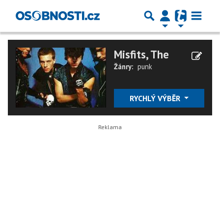
Misfits, The
Žánry:
punk
RYCHLÝ VÝBĚR