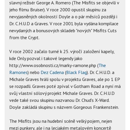
slavný režisér George A. Romero (The Misfits se objevili v
jeho filmu Bruiser). V roce 2000 opustil skupinu za
nevyjasněných okolností Doyle a o pár měsíců později i
Dr. C.H.U.D a Graves. V roce 2001 byla vydána kompilace
nevydaných a bonusových skladeb "nových" Misfits Cuts
from the Crypt.
V roce 2002 začalo turné k 25. výročí založení kapely,
kde Only pozval i takové legendy jako
http://www.osobnosti.cz/marky-ramone.php (
The
Ramones
) nebo
Dez Cadena
(
Black Flag
). Dr. C.H.U.D. a
Michale Graves hráli spolu v projektu Graves, ale po 1 EP
se rozpadli. Graves poté zpíval v Gotham Road a nyní má
svůj vlastní sólový projekt Michale Graves. Dr. C.H.U.D
vede také svou skupinu nazvanou Dr. Chud's X-Ward.
Doyle zakládá skupinu s názvem Gorgeous Frankenstein.
The Misfits jsou na hudební scéně velký pojem, nejen
mezi punkery, ale i na lecjakém metalovém koncertě