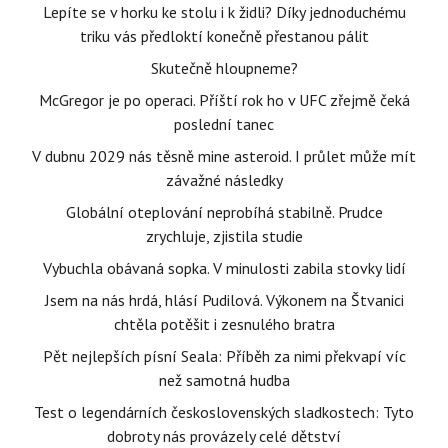
Lepíte se v horku ke stolu i k židli? Díky jednoduchému
triku vás předloktí konečně přestanou pálit
Skutečně hloupneme?
McGregor je po operaci. Příští rok ho v UFC zřejmě čeká
poslední tanec
V dubnu 2029 nás těsně mine asteroid. I průlet může mít
závažné následky
Globální oteplování neprobíhá stabilně. Prudce
zrychluje, zjistila studie
Vybuchla obávaná sopka. V minulosti zabila stovky lidí
Jsem na nás hrdá, hlásí Pudilová. Výkonem na Štvanici
chtěla potěšit i zesnulého bratra
Pět nejlepších písní Seala: Příběh za nimi překvapí víc
než samotná hudba
Test o legendárních československých sladkostech: Tyto
dobroty nás provázely celé dětství