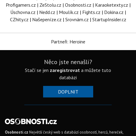
Profigamers.cz
|
ZeStolu.cz
|
Osobnosti.cz
|
Karaoketexty.cz
|
Úschovna.cz
|
Nedd.cz
|
Moulík.cz
|
Fights.cz
|
Dokina.cz
|
CZhity.cz
|
Našepeníze.cz
|
Srovnám.cz
|
StartupInsider.cz
Partneři: Heroine
Něco jste nenašli?
Stačí se jen
zaregistrovat
a můžete tuto
databázi
DOPLNIT
Osobnosti.cz
Největší český web s databází osobností, herců, hereček,