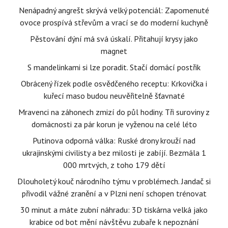
Nenápadný angrešt skrývá velký potenciál: Zapomenuté
ovoce prospívá střevům a vrací se do moderní kuchyně
Pěstování dýní má svá úskalí. Přitahují krysy jako
magnet
S mandelinkami si lze poradit. Stačí domácí postřik
Obrácený řízek podle osvědčeného receptu: Krkovička i
kuřecí maso budou neuvěřitelně šťavnaté
Mravenci na záhonech zmizí do půl hodiny. Tři suroviny z
domácnosti za pár korun je vyženou na celé léto
Putinova odporná válka: Ruské drony krouží nad
ukrajinskými civilisty a bez milosti je zabíjí. Bezmála 1
000 mrtvých, z toho 179 dětí
Dlouholetý kouč národního týmu v problémech. Jandač si
přivodil vážné zranění a v Plzni není schopen trénovat
30 minut a máte zubní náhradu: 3D tiskárna velká jako
krabice od bot mění návštěvu zubaře k nepoznání