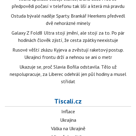
předpovědi počasí v telefonu tak liší a která má pravdu
Ostuda bývalé naděje Sparty. Brankář Heerkens předvedl
dvě nehorázné minely
Galaxy Z Fold8 Ultra stojí jmění, ale stojí za to. Po pár
hodinách člověk zjistí, že cesta zpátky neexistuje
Rusové věští zkázu Kyjeva a zvěstují raketový postup.
Ukrajinci frontu drží a nehnou se ani o metr
Ukazuje se, proč Slavia Bořila odstavila. Tělo už
nespolupracuje, za Liberec odehrál jen půl hodiny a musel
střídat
Tiscali.cz
Inflace
Ukrajina
Válka na Ukrajině