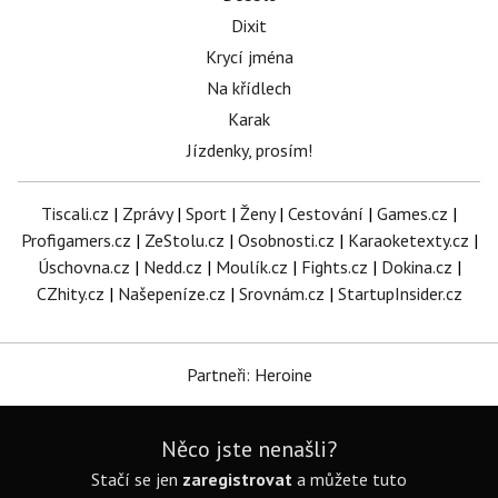
Dixit
Krycí jména
Na křídlech
Karak
Jízdenky, prosím!
Tiscali.cz
|
Zprávy
|
Sport
|
Ženy
|
Cestování
|
Games.cz
|
Profigamers.cz
|
ZeStolu.cz
|
Osobnosti.cz
|
Karaoketexty.cz
|
Úschovna.cz
|
Nedd.cz
|
Moulík.cz
|
Fights.cz
|
Dokina.cz
|
CZhity.cz
|
Našepeníze.cz
|
Srovnám.cz
|
StartupInsider.cz
Partneři: Heroine
Něco jste nenašli?
Stačí se jen
zaregistrovat
a můžete tuto