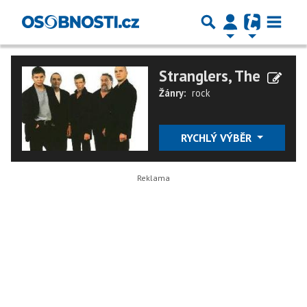
Stranglers, The
Žánry:
rock
RYCHLÝ VÝBĚR