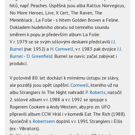
hitů, např. Peaches. Úspěšná jsou alba Rattus Norvegicus,
No More Heroes, Live, X Cert, The Raven, The
Meninblack , La Folie - s hitem Golden Brown a Feline.
Dokladem hudebního obratu od temného soundu
směrem k popu je především album La Folie.
V r. 1979 se se svým sólovými deskami představili
J.J.
Burnel
(nar. 1952) a
H. Cornwell
, v r. 1983 pak dvojice
J.J.
Burnel
-
D. Greenfield
. Burnel se navíc začal zabývat i
produkcí.
V polovině 80. let dochází k mírnému ústupu ze slávy,
ale později jsou opět úspěšní.
Cornwell
, kterého už na
albu Stranglers In The Night nahradil
P. Roberts
, natočil
2. sólové album v r. 1988 a v r. 1992 se spojuje s
Rogerem Cookem a Andy Westem, aby pro zn. UFO
připravili album CCW. Hrál i v komedii Eat The Rich (1988).
Společně s
Robertsem
doplnil v r. 1991 Stranglers i Ellis
(ex - Vibrators).