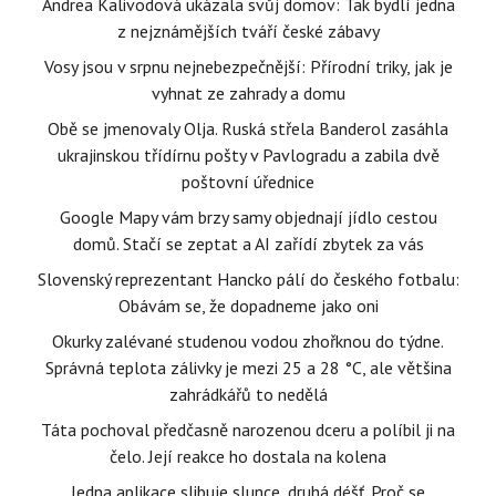
Andrea Kalivodová ukázala svůj domov: Tak bydlí jedna
z nejznámějších tváří české zábavy
Vosy jsou v srpnu nejnebezpečnější: Přírodní triky, jak je
vyhnat ze zahrady a domu
Obě se jmenovaly Olja. Ruská střela Banderol zasáhla
ukrajinskou třídírnu pošty v Pavlogradu a zabila dvě
poštovní úřednice
Google Mapy vám brzy samy objednají jídlo cestou
domů. Stačí se zeptat a AI zařídí zbytek za vás
Slovenský reprezentant Hancko pálí do českého fotbalu:
Obávám se, že dopadneme jako oni
Okurky zalévané studenou vodou zhořknou do týdne.
Správná teplota zálivky je mezi 25 a 28 °C, ale většina
zahrádkářů to nedělá
Táta pochoval předčasně narozenou dceru a políbil ji na
čelo. Její reakce ho dostala na kolena
Jedna aplikace slibuje slunce, druhá déšť. Proč se