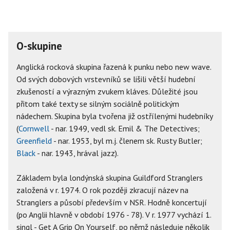
O-skupine
Anglická rocková skupina řazená k punku nebo new wave.
Od svých dobových vrstevníků se lišili větší hudební
zkušeností a výrazným zvukem kláves. Důležité jsou
přitom také texty se silným sociálně politickým
nádechem. Skupina byla tvořena již ostřílenými hudebníky
(
Cornwell
- nar. 1949, vedl sk. Emil & The Detectives;
Greenfield
- nar. 1953, byl m.j. členem sk. Rusty Butler;
Black
- nar. 1943, hrával jazz).
Základem byla londýnská skupina Guildford Stranglers
založená v r. 1974. O rok později zkracují název na
Stranglers a působí především v NSR. Hodně koncertují
(po Anglii hlavně v období 1976 - 78). V r. 1977 vychází 1.
singl - Get A Grip On Yourself, po němž následuje několik