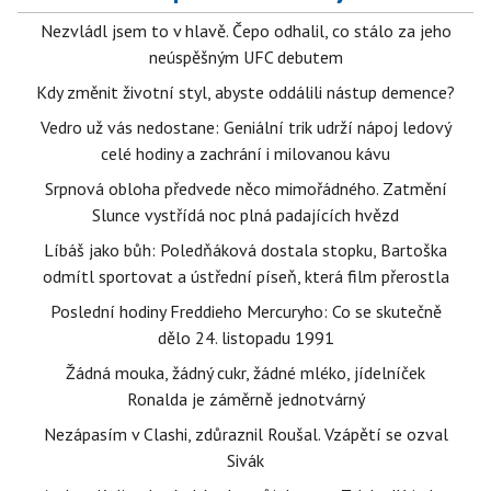
Nezvládl jsem to v hlavě. Čepo odhalil, co stálo za jeho
neúspěšným UFC debutem
Kdy změnit životní styl, abyste oddálili nástup demence?
Vedro už vás nedostane: Geniální trik udrží nápoj ledový
celé hodiny a zachrání i milovanou kávu
Srpnová obloha předvede něco mimořádného. Zatmění
Slunce vystřídá noc plná padajících hvězd
Líbáš jako bůh: Poledňáková dostala stopku, Bartoška
odmítl sportovat a ústřední píseň, která film přerostla
Poslední hodiny Freddieho Mercuryho: Co se skutečně
dělo 24. listopadu 1991
Žádná mouka, žádný cukr, žádné mléko, jídelníček
Ronalda je záměrně jednotvárný
Nezápasím v Clashi, zdůraznil Roušal. Vzápětí se ozval
Sivák