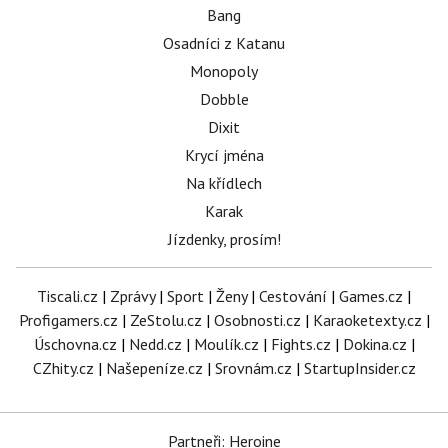
Bang
Osadníci z Katanu
Monopoly
Dobble
Dixit
Krycí jména
Na křídlech
Karak
Jízdenky, prosím!
Tiscali.cz
|
Zprávy
|
Sport
|
Ženy
|
Cestování
|
Games.cz
|
Profigamers.cz
|
ZeStolu.cz
|
Osobnosti.cz
|
Karaoketexty.cz
|
Úschovna.cz
|
Nedd.cz
|
Moulík.cz
|
Fights.cz
|
Dokina.cz
|
CZhity.cz
|
Našepeníze.cz
|
Srovnám.cz
|
StartupInsider.cz
Partneři: Heroine