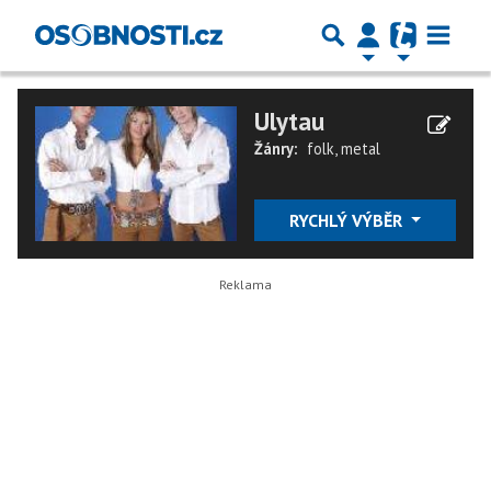
Ulytau
Žánry:
folk
,
metal
RYCHLÝ VÝBĚR