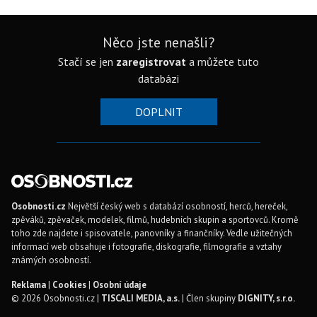
Něco jste nenašli?
Stačí se jen
zaregistrovat
a můžete tuto
databázi
DOPLNIT
Osobnosti.cz
Největší český web s databází osobností, herců, hereček,
zpěváků, zpěvaček, modelek, filmů, hudebních skupin a sportovců. Kromě
toho zde najdete i spisovatele, panovníky a finančníky. Vedle užitečných
informací web obsahuje i fotografie, diskografie, filmografie a vztahy
známých osobností.
Reklama
|
Cookies
|
Osobní údaje
© 2026 Osobnosti.cz |
TISCALI MEDIA, a.s.
| Člen skupiny
DIGNITY, s.r.o.