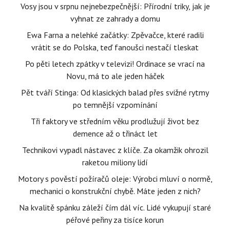
Vosy jsou v srpnu nejnebezpečnější: Přírodní triky, jak je
vyhnat ze zahrady a domu
Ewa Farna a nelehké začátky: Zpěvačce, které radili
vrátit se do Polska, teď fanoušci nestačí tleskat
Po pěti letech zpátky v televizi! Ordinace se vrací na
Novu, má to ale jeden háček
Pět tváří Stinga: Od klasických balad přes svižné rytmy
po temnější vzpomínání
Tři faktory ve středním věku prodlužují život bez
demence až o třináct let
Technikovi vypadl nástavec z klíče. Za okamžik ohrozil
raketou miliony lidí
Motory s pověstí požíračů oleje: Výrobci mluví o normě,
mechanici o konstrukční chybě. Máte jeden z nich?
Na kvalitě spánku záleží čím dál víc. Lidé vykupují staré
péřové peřiny za tisíce korun