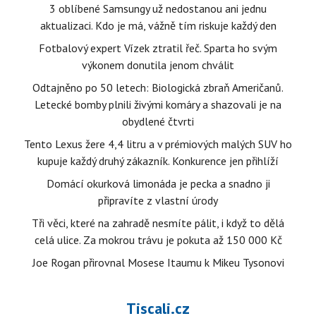
3 oblíbené Samsungy už nedostanou ani jednu
aktualizaci. Kdo je má, vážně tím riskuje každý den
Fotbalový expert Vízek ztratil řeč. Sparta ho svým
výkonem donutila jenom chválit
Odtajněno po 50 letech: Biologická zbraň Američanů.
Letecké bomby plnili živými komáry a shazovali je na
obydlené čtvrti
Tento Lexus žere 4,4 litru a v prémiových malých SUV ho
kupuje každý druhý zákazník. Konkurence jen přihlíží
Domácí okurková limonáda je pecka a snadno ji
připravíte z vlastní úrody
Tři věci, které na zahradě nesmíte pálit, i když to dělá
celá ulice. Za mokrou trávu je pokuta až 150 000 Kč
Joe Rogan přirovnal Mosese Itaumu k Mikeu Tysonovi
Tiscali.cz