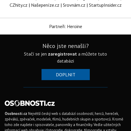
CZhity.cz
|
Našepeníze.cz
|
Srovnám.cz
|
StartupInsider.cz
Partneři: Heroine
Něco jste nenašli?
Stačí se jen
zaregistrovat
a můžete tuto
databázi
DOPLNIT
Osobnosti.cz
Největší český web s databází osobností, herců, hereček,
zpěváků, zpěvaček, modelek, filmů, hudebních skupin a sportovců. Kromě
toho zde najdete i spisovatele, panovníky a finančníky. Vedle užitečných
informací web obsahuje i fotografie, diskografie, filmografie a vztahy