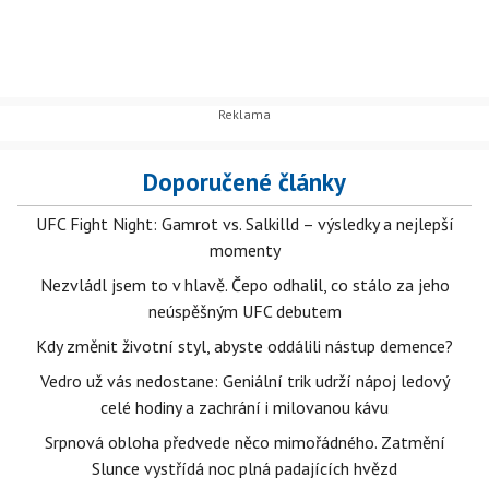
Doporučené články
UFC Fight Night: Gamrot vs. Salkilld – výsledky a nejlepší
momenty
Nezvládl jsem to v hlavě. Čepo odhalil, co stálo za jeho
neúspěšným UFC debutem
Kdy změnit životní styl, abyste oddálili nástup demence?
Vedro už vás nedostane: Geniální trik udrží nápoj ledový
celé hodiny a zachrání i milovanou kávu
Srpnová obloha předvede něco mimořádného. Zatmění
Slunce vystřídá noc plná padajících hvězd