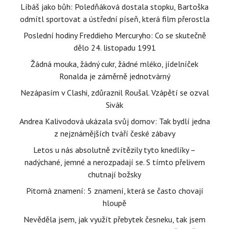
Líbáš jako bůh: Poledňáková dostala stopku, Bartoška
odmítl sportovat a ústřední píseň, která film přerostla
Poslední hodiny Freddieho Mercuryho: Co se skutečně
dělo 24. listopadu 1991
Žádná mouka, žádný cukr, žádné mléko, jídelníček
Ronalda je záměrně jednotvárný
Nezápasím v Clashi, zdůraznil Roušal. Vzápětí se ozval
Sivák
Andrea Kalivodová ukázala svůj domov: Tak bydlí jedna
z nejznámějších tváří české zábavy
Letos u nás absolutně zvítězily tyto knedlíky –
nadýchané, jemné a nerozpadají se. S tímto přelivem
chutnají božsky
Pitomá znamení: 5 znamení, která se často chovají
hloupě
Nevěděla jsem, jak využít přebytek česneku, tak jsem