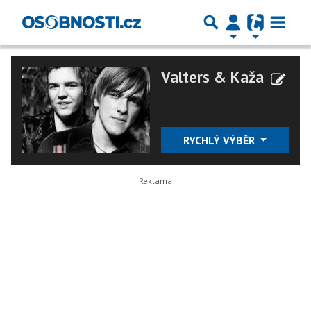
Valters & Kaža
RYCHLÝ VÝBĚR