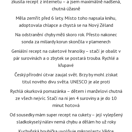
zkusila recept z internetu – a jsem maximálně nadšená,
chutná úžasně
Měla zemřít před 6 lety. Místo toho napsala knihu,
adoptovala chlapce a chystá se na Nový Zéland
Na odstranění chyby měli skoro rok. Přesto nakonec
sonda za miliardy korun skončila v plamenech
Geniální recept na cuketové hranolky – stačí je obalit v
pár surovinách a o zbytek se postará trouba. Rychlé a
křupavé
Český přírodní útvar zaujal svět. Brzy by mohl získat
titul nového divu světa. UNESCO je ale proti
Rychlá okurková pomazánka – dětem i manželovi chutná
ze všech nejvíc. Stačí na ni jen 4 suroviny a je do 10
minut hotová
Od sousedky mám super recept na cukety – její vylepšený
sladkokyselý nálev nemá chybu a dělám ho už roky
Kuchyňská houbička uvolňuje mikroplasty. Vědce