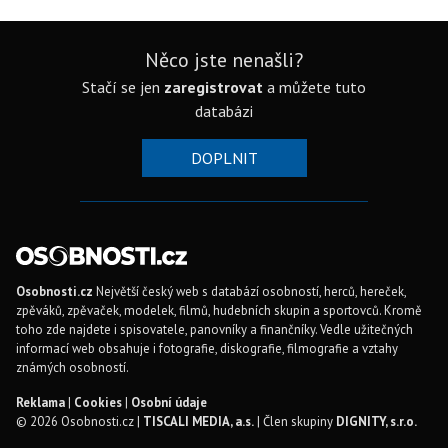
Něco jste nenašli?
Stačí se jen
zaregistrovat
a můžete tuto
databázi
DOPLNIT
Osobnosti.cz
Největší český web s databází osobností, herců, hereček,
zpěváků, zpěvaček, modelek, filmů, hudebních skupin a sportovců. Kromě
toho zde najdete i spisovatele, panovníky a finančníky. Vedle užitečných
informací web obsahuje i fotografie, diskografie, filmografie a vztahy
známých osobností.
Reklama
|
Cookies
|
Osobní údaje
© 2026 Osobnosti.cz |
TISCALI MEDIA, a.s.
| Člen skupiny
DIGNITY, s.r.o.