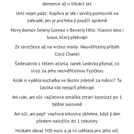
demence až o třináct let
Umí nejen pálit: Kopřiva je lék i skvělý pomocník na
zahradě, jen je potřeba ji použít správně
Nový domov Seleny Gomez v Beverly Hills: Vlastní kino i
luxus, který překvapí
Ze sirotčince až na vrchol módy: Neuvěřitelný příběh
Coco Chanel
Šedesátník s tělem atleta: Janek Ledecký přiznal, co
stojí za jeho neuvěřitelnou fyzičkou
Kolik si vydělá kuchařka ve školní jídelně za měsíc? Ta
částka vás nejspíš překvapí
Ani cukr, ani sůl: rajčatová omáčka ztratí kyselost po 1
běžné surovině
Ani sůl, ani pepř: vepřová krkovice zkřehne, když ji den
předem naložíte do 1 tekutiny
Holkám dával 500 euro a já to udělala pro jeho oči.