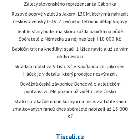
Zálety slovenského reprezentanta Gáboríka
Rusové poprvé vzlétli s Jakem-130M, který má nahradit
československý L-39. Z cvičného letounu dělají bojový
Tenhle starý budík má skoro každá babička na půdě.
Sběratelé z Německa za něj nabízejí i 10 000 Kč
Babiččin trik na knedlíky: stačí 1 lžíce navíc a už se vám
nikdy nesrazí
Skládací mobil za 9 tisíc Kč v Kauflandu zní jako sen.
Háček je v detailu, který prodejce nezvýraznil
Odvážná česká závodnice Bendová o atletickém
puritánství: Mé pozadí už vidělo celé Česko
Stálo to v každé druhé kuchyni na lince. Za tuhle sadu
smaltovaných hrnců dnes sběratelé nabízejí až 15 000
Kč
Tiscali.cz