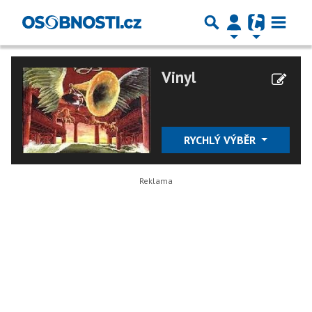
Vinyl
RYCHLÝ VÝBĚR