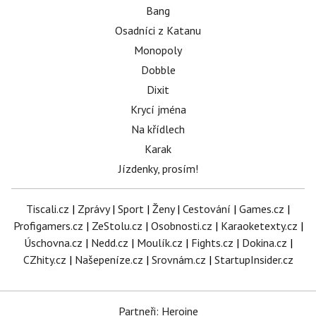
Bang
Osadníci z Katanu
Monopoly
Dobble
Dixit
Krycí jména
Na křídlech
Karak
Jízdenky, prosím!
Tiscali.cz
|
Zprávy
|
Sport
|
Ženy
|
Cestování
|
Games.cz
|
Profigamers.cz
|
ZeStolu.cz
|
Osobnosti.cz
|
Karaoketexty.cz
|
Úschovna.cz
|
Nedd.cz
|
Moulík.cz
|
Fights.cz
|
Dokina.cz
|
CZhity.cz
|
Našepeníze.cz
|
Srovnám.cz
|
StartupInsider.cz
Partneři: Heroine