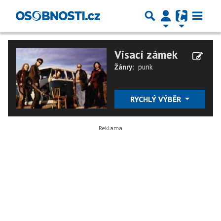
Visací zámek
Žánry:
punk
RYCHLÝ VÝBĚR