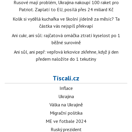
Rusové mají problém, Ukrajina nakoupí 100 raket pro
Patriot. Zaplatí to EU, posílá přes 24 miliard Kč
Kolik si vydělá kuchařka ve školní jídelně za měsíc? Ta
částka vás nejspíš překvapí
Ani cukr, ani sůl: rajčatová omáčka ztratí kyselost po 1
běžné surovině
Ani sůl, ani pepř: vepřová krkovice zkřehne, když ji den
předem naložíte do 1 tekutiny
Tiscali.cz
Inflace
Ukrajina
Válka na Ukrajině
Migrační politika
ME ve fotbale 2024
Ruský prezident