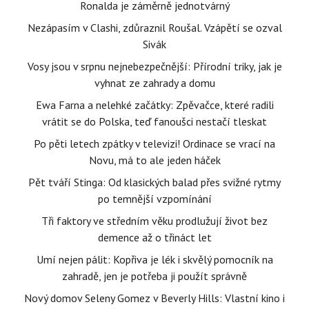
Ronalda je záměrně jednotvárný
Nezápasím v Clashi, zdůraznil Roušal. Vzápětí se ozval
Sivák
Vosy jsou v srpnu nejnebezpečnější: Přírodní triky, jak je
vyhnat ze zahrady a domu
Ewa Farna a nelehké začátky: Zpěvačce, které radili
vrátit se do Polska, teď fanoušci nestačí tleskat
Po pěti letech zpátky v televizi! Ordinace se vrací na
Novu, má to ale jeden háček
Pět tváří Stinga: Od klasických balad přes svižné rytmy
po temnější vzpomínání
Tři faktory ve středním věku prodlužují život bez
demence až o třináct let
Umí nejen pálit: Kopřiva je lék i skvělý pomocník na
zahradě, jen je potřeba ji použít správně
Nový domov Seleny Gomez v Beverly Hills: Vlastní kino i