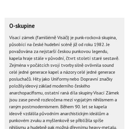
O-skupine
Visací zámek (familiérně Visáči) je punk-rocková skupina,
působící na české hudební scéně již od roku 1982. Je
považována za nejstarší českou punkovou legendu,
kapela hraje stále v původní, čtvrt století staré sestavě.
Zejména v počátcích svojí tvorby silně ovlivnila sound
celé jedné generace kapel a názory celé jedné generace
posluchačů. Hity jako Uniformy nebo Dopravní značky
položily ideový základ moderního českého
anarchopacifismu, ostatní raná díla skupiny Visací Zámek
jsou zase pevně rozkročena mezi vypjatým nihilismem a
raným postmodernismem. Během 90. let se kapela
ideově vzdálila původním anarchistickým ideálům a
punkovém zvuku a myšlenkově se přiblížila spíše
nihilismu a hudebně pak možná dřevnímu heavy-metalu.