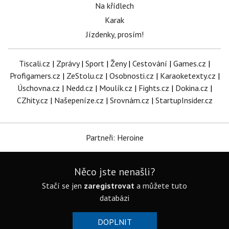
Na křídlech
Karak
Jízdenky, prosím!
Tiscali.cz
|
Zprávy
|
Sport
|
Ženy
|
Cestování
|
Games.cz
|
Profigamers.cz
|
ZeStolu.cz
|
Osobnosti.cz
|
Karaoketexty.cz
|
Úschovna.cz
|
Nedd.cz
|
Moulík.cz
|
Fights.cz
|
Dokina.cz
|
CZhity.cz
|
Našepeníze.cz
|
Srovnám.cz
|
StartupInsider.cz
Partneři: Heroine
Něco jste nenašli?
Stačí se jen
zaregistrovat
a můžete tuto
databázi
DOPLNIT