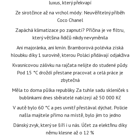
luxus, který překvapí
Ze sirotčince až na vrchol módy: Neuvěřitelný příběh
Coco Chanel
Zapáchá klimatizace po zapnutí? Příčina je ve filtru,
který většina řidičů nikdy nevyměnila
Ani majoránka, ani kmín. Bramborová polévka získá
hloubku díky 1 surovině, kterou Poláci přidávají odjakživa
Kvasnicovou zálivku na rajčata nelijte do studené půdy.
Pod 15 °C droždí přestane pracovat a celá práce je
zbytečná
Měla to doma půlka republiky. Za tuhle sadu skleniček s
bublinkami dnes sběratelé nabízejí až 50 000 Kč
V autě bylo 60 °C a pes uvnitř přestával dýchat. Policie
našla majitele přímo na místě, bylo jim to jedno
Dánský zvyk, který se šíří i u nás. Účet za elektřinu díky
němu klesne až o 12 %