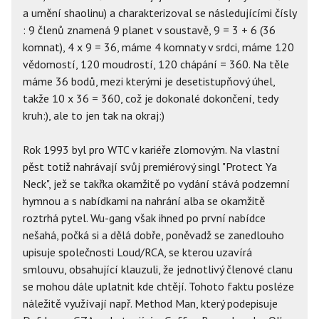
a umění shaolinu) a charakterizoval se následujícími čísly
: 9 členů znamená 9 planet v soustavě, 9 = 3 + 6 (36
komnat), 4 x 9 = 36, máme 4 komnaty v srdci, máme 120
vědomostí, 120 moudrostí, 120 chápání = 360. Na těle
máme 36 bodů, mezi kterými je desetistupňový úhel,
takže 10 x 36 = 360, což je dokonalé dokončení, tedy
kruh:), ale to jen tak na okraj:)
Rok 1993 byl pro WTC v kariéře zlomovým. Na vlastní
pěst totiž nahrávají svůj premiérový singl "Protect Ya
Neck", jež se takřka okamžitě po vydání stává podzemní
hymnou a s nabídkami na nahrání alba se okamžitě
roztrhá pytel. Wu-gang však ihned po první nabídce
nešahá, počká si a dělá dobře, poněvadž se zanedlouho
upisuje společnosti Loud/RCA, se kterou uzavírá
smlouvu, obsahující klauzuli, že jednotlivý členové clanu
se mohou dále uplatnit kde chtějí. Tohoto faktu posléze
náležitě využívají např. Method Man, který podepisuje