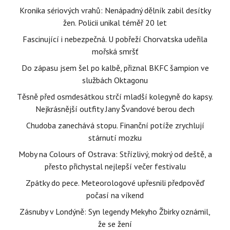
Kronika sériových vrahů: Nenápadný dělník zabil desítky
žen. Policii unikal téměř 20 let
Fascinující i nebezpečná. U pobřeží Chorvatska udeřila
mořská smršť
Do zápasu jsem šel po kalbě, přiznal BKFC šampion ve
službách Oktagonu
Těsně před osmdesátkou strčí mladší kolegyně do kapsy.
Nejkrásnější outfity Jany Švandové berou dech
Chudoba zanechává stopu. Finanční potíže zrychlují
stárnutí mozku
Moby na Colours of Ostrava: Střízlivý, mokrý od deště, a
přesto přichystal nejlepší večer festivalu
Zpátky do pece. Meteorologové upřesnili předpověď
počasí na víkend
Zásnuby v Londýně: Syn legendy Mekyho Žbirky oznámil,
že se žení