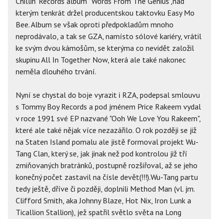
Chillin' Records album "Words From The Genius",nad
kterým tenkrát držel producentskou taktovku Easy Mo
Bee. Album se však oproti předpokladům mnoho
neprodávalo, a tak se GZA, namísto sólové kariéry, vrátil
ke svým dvou kámošům, se kterýma co nevidět založil
skupinu All In Together Now, která ale také nakonec
neměla dlouhého trvání.
Nyní se chystal do boje vyrazit i RZA, podepsal smlouvu
s Tommy Boy Records a pod jménem Price Rakeem vydal
v roce 1991 své EP nazvané "Ooh We Love You Rakeem",
které ale také nějak více nezazářilo. O rok později se již
na Staten Island pomalu ale jistě formoval projekt Wu-
Tang Clan, který se, jak jinak než pod kontrolou již tří
zmiňovaných bratránků, postupně rozšiřoval, až se jeho
konečný počet zastavil na čísle devět(!!!).Wu-Tang partu
tedy ještě, dříve či později, doplnili Method Man (vl. jm.
Clifford Smith, aka Johnny Blaze, Hot Nix, Iron Lunk a
Ticallion Stallion), jež spatřil světlo světa na Long