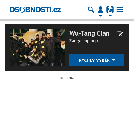
Wu-Tang Clan
Žánry:
hip hop
RYCHLÝ VÝBĚR