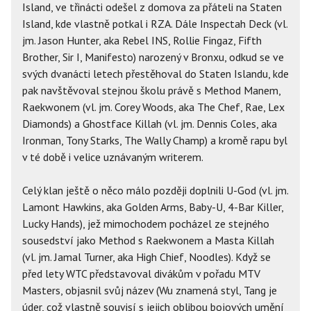
Island, ve třinácti odešel z domova za přáteli na Staten
Island, kde vlastně potkal i RZA. Dále Inspectah Deck (vl.
jm. Jason Hunter, aka Rebel INS, Rollie Fingaz, Fifth
Brother, Sir I, Manifesto) narozený v Bronxu, odkud se ve
svých dvanácti letech přestěhoval do Staten Islandu, kde
pak navštěvoval stejnou školu právě s Method Manem,
Raekwonem (vl. jm. Corey Woods, aka The Chef, Rae, Lex
Diamonds) a Ghostface Killah (vl. jm. Dennis Coles, aka
Ironman, Tony Starks, The Wally Champ) a kromě rapu byl
v té době i velice uznávaným writerem.
Celý klan ještě o něco málo později doplnili U-God (vl. jm.
Lamont Hawkins, aka Golden Arms, Baby-U, 4-Bar Killer,
Lucky Hands), jež mimochodem pocházel ze stejného
sousedství jako Method s Raekwonem a Masta Killah
(vl. jm. Jamal Turner, aka High Chief, Noodles). Když se
před lety WTC představoval divákům v pořadu MTV
Masters, objasnil svůj název (Wu znamená styl, Tang je
úder, což vlastně souvisí s jejich oblibou bojových umění