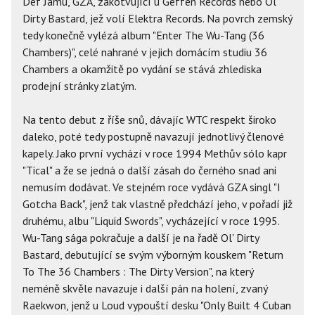
Def Jamu, GZA, zakotvující u Geffen Records nebo Ol'
Dirty Bastard, jež volí Elektra Records. Na povrch zemský
tedy konečně vylézá album "Enter The Wu-Tang (36
Chambers)", celé nahrané v jejich domácím studiu 36
Chambers a okamžitě po vydání se stává zhlediska
prodejní stránky zlatým.
Na tento debut z říše snů, dávajíc WTC respekt široko
daleko, poté tedy postupně navazují jednotlivý členové
kapely. Jako první vychází v roce 1994 Methův sólo kapr
"Tical" a že se jedná o další zásah do černého snad ani
nemusím dodávat. Ve stejném roce vydává GZA singl "I
Gotcha Back", jenž tak vlastně předchází jeho, v pořadí již
druhému, albu "Liquid Swords", vycházející v roce 1995.
Wu-Tang sága pokračuje a další je na řadě Ol' Dirty
Bastard, debutující se svým výborným kouskem "Return
To The 36 Chambers : The Dirty Version", na který
neméně skvěle navazuje i další pán na holení, zvaný
Raekwon, jenž u Loud vypouští desku "Only Built 4 Cuban