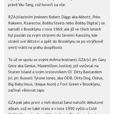
právě Wu-Tang, což hovoří za vše.
RZA (vlastním jménem Robert Diggs aka Abbott, Princ
Rakeem, Rzarector, Bobby Steels nebo Bobby Digital ) se
narodil v Brooklynu v roce 1969, ale již ve třech letech
byl poslán za svým strýcem do Severní Karolíny, kde
strávil své dětství a zpět do Brooklynu se po strýčkově
smrti vrátil na prahu dospělosti.
To už se spolu se svými dvěma bratranci, GZA (vl. jm. Gary
Grice aka Genius, Maximillion, Justice), jež vyrůstal na
Staten Island a svým vrstevníkem Ol´ Dirty Bastardem
(vl. jm. Russell Tyrone Jones, aka ODB, Dirty Dog, Osirus,
Big Baby Jesus, Unique Ason) z Fort Green v Brooklynu,
začínal věnovat rapu.
GZA pak jako první z nich dostal šanci natočit debutové
album, což se také stalo a v roce 1990 vyšlo u Cold