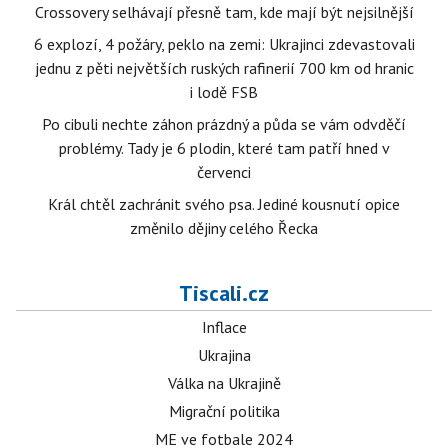
Crossovery selhávají přesně tam, kde mají být nejsilnější
6 explozí, 4 požáry, peklo na zemi: Ukrajinci zdevastovali
jednu z pěti největších ruských rafinerií 700 km od hranic
i lodě FSB
Po cibuli nechte záhon prázdný a půda se vám odvděčí
problémy. Tady je 6 plodin, které tam patří hned v
červenci
Král chtěl zachránit svého psa. Jediné kousnutí opice
změnilo dějiny celého Řecka
Tiscali.cz
Inflace
Ukrajina
Válka na Ukrajině
Migrační politika
ME ve fotbale 2024