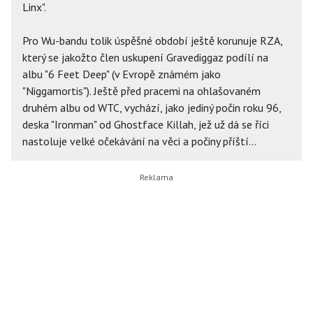
Linx".
Pro Wu-bandu tolik úspěšné období ještě korunuje RZA,
který se jakožto člen uskupení Gravediggaz podílí na
albu "6 Feet Deep" (v Evropě známém jako
"Niggamortis"). Ještě před pracemi na ohlašovaném
druhém albu od WTC, vychází, jako jediný počin roku 96,
deska "Ironman" od Ghostface Killah, jež už dá se říci
nastoluje velké očekávání na věci a počiny příští...