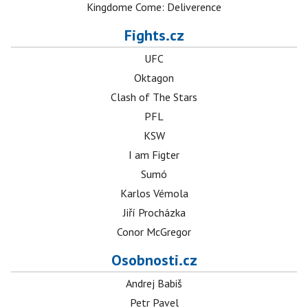
Kingdome Come: Deliverence
Fights.cz
UFC
Oktagon
Clash of The Stars
PFL
KSW
I am Figter
Sumó
Karlos Vémola
Jiří Procházka
Conor McGregor
Osobnosti.cz
Andrej Babiš
Petr Pavel