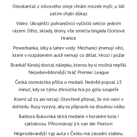
Oleokantal z olivového oleje chrání mozek myší, u lidí
zatím chybí důkaz
Video: Ukrajinští pohraničníci vyčistili sektor jedním
rázem. Dělo, sklady, drony, vše smetla brigáda Ocelová
Hranice
Powerbanka, léky a lahev vody: Mechanici jmenují věci,
které v rozpáleném autě nemají co dělat. Hrozí i požár
Brankář Kinský dostal nálepku, kterou by si možná nepřál.
Nejsebevědomější hráč Premier League
Česká osmnáctka přišla o medaili. Nedvěd popsal 15
minut, kdy se týmu zhroutila hra po gólu soupeře
Kreml už to ani netají. Otevřeně přiznal, že mír není v
dohledu. Rusy vyzývá, aby se připravili na dlouhou válku
Barbora Bukovská sbírá medaile v horském kole i
cyklokrosu. Přirovnávají ji k van der Poelovi
Nejprodávanější typ auta v Česku má zásadní slabinu.