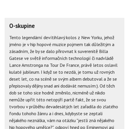
O-skupine
Tento legendární devítihlavý kolos z New Yorku, jehož
jméno je v hip hopové muzice pojmem tak důležitým a
zásadním, že by se dalo přirovnat k suverenitě Billa
Gatese ve světě informačních technologií či nadvládě
Lance Amstronga na Tour De France, právě letos oslavil
kulaté jubileum. I když se to nezdá, je tomu už rovných
deset let, co na scéně se svým albem debutoval a že se
přepisovaly dějiny snad ani dodávát nemusím:). Od těch
dob se toho sice hodně změnilo, nicméně už nikdo
nemůže upřít této netopýří partě fakt, že se svou
tvorbou v průběhu devadesátých let zařadila do zlatého
fondu tohoho žánru a i dnes, kdybyste se zeptali
nějakého neználka, vám na otázku "jestli zná nějakého
hip hopového umělce?", odpoví hned po Eminemovi asi