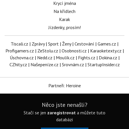
Krycí jména
Na křídlech
Karak
Jízdenky, prosím!
Tiscali.cz
|
Zprávy
|
Sport
|
Ženy
|
Cestování
|
Games.cz
|
Profigamers.cz
|
ZeStolu.cz
|
Osobnosti.cz
|
Karaoketexty.cz
|
Úschovna.cz
|
Nedd.cz
|
Moulík.cz
|
Fights.cz
|
Dokina.cz
|
CZhity.cz
|
Našepeníze.cz
|
Srovnám.cz
|
StartupInsider.cz
Partneři: Heroine
Něco jste nenašli?
Stačí se jen
zaregistrovat
a můžete tuto
databázi