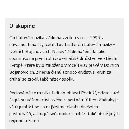
O-skupine
Cimbálová muzika Zádruha vznikla v roce 1993 v
návaznosti na čtyřicetiletou tradici cimbálové muziky v
Dolních Bojanovicích. Název "Zádruha" přijala jako
upomínku na první rolnicko-vinařské družstvo ve střední
Evropě, které bylo založeno v roce 1905 právě v Dolních
Bojanovicích. Z hesla členů tohoto družstva "druh za
druha" se zrodil také název spolku.
Regionálně se muzika řadí do oblasti Podluží, odkud také
čerpá převážnou část svého repertoáru. Cílem Zádruhy je
však přiblížit se co nejširšímu okruhu dnešních
posluchačů, a tak při své produkci nabízí také písně jiných
regionů a žánrů.