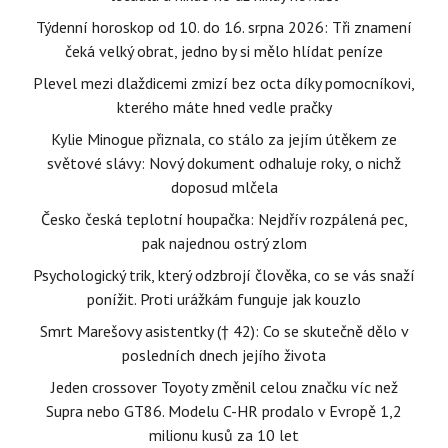
Týdenní horoskop od 10. do 16. srpna 2026: Tři znamení
čeká velký obrat, jedno by si mělo hlídat peníze
Plevel mezi dlaždicemi zmizí bez octa díky pomocníkovi,
kterého máte hned vedle pračky
Kylie Minogue přiznala, co stálo za jejím útěkem ze
světové slávy: Nový dokument odhaluje roky, o nichž
doposud mlčela
Česko česká teplotní houpačka: Nejdřív rozpálená pec,
pak najednou ostrý zlom
Psychologický trik, který odzbrojí člověka, co se vás snaží
ponížit. Proti urážkám funguje jak kouzlo
Smrt Marešovy asistentky († 42): Co se skutečně dělo v
posledních dnech jejího života
Jeden crossover Toyoty změnil celou značku víc než
Supra nebo GT86. Modelu C-HR prodalo v Evropě 1,2
milionu kusů za 10 let