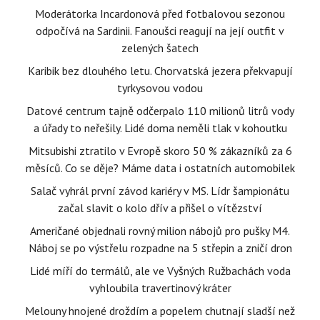
Moderátorka Incardonová před fotbalovou sezonou
odpočívá na Sardinii. Fanoušci reagují na její outfit v
zelených šatech
Karibik bez dlouhého letu. Chorvatská jezera překvapují
tyrkysovou vodou
Datové centrum tajně odčerpalo 110 milionů litrů vody
a úřady to neřešily. Lidé doma neměli tlak v kohoutku
Mitsubishi ztratilo v Evropě skoro 50 % zákazníků za 6
měsíců. Co se děje? Máme data i ostatních automobilek
Salač vyhrál první závod kariéry v MS. Lídr šampionátu
začal slavit o kolo dřív a přišel o vítězství
Američané objednali rovný milion nábojů pro pušky M4.
Náboj se po výstřelu rozpadne na 5 střepin a zničí dron
Lidé míří do termálů, ale ve Vyšných Ružbachách voda
vyhloubila travertinový kráter
Melouny hnojené droždím a popelem chutnají sladší než