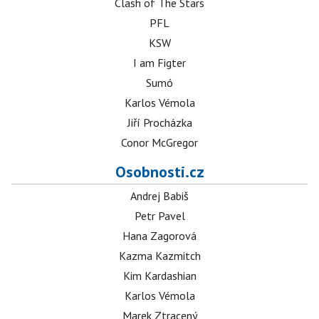
Clash of The Stars
PFL
KSW
I am Figter
Sumó
Karlos Vémola
Jiří Procházka
Conor McGregor
Osobnosti.cz
Andrej Babiš
Petr Pavel
Hana Zagorová
Kazma Kazmitch
Kim Kardashian
Karlos Vémola
Marek Ztracený