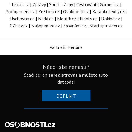
Tiscali.cz
|
Zprávy
|
Sport
|
Ženy
|
Cestování
|
Games.cz
|
Profigamers.cz
|
ZeStolu.cz
|
Osobnosti.cz
|
Karaoketexty.cz
|
Úschovna.cz
|
Nedd.cz
|
Moulík.cz
|
Fights.cz
|
Dokina.cz
|
CZhity.cz
|
Našepeníze.cz
|
Srovnám.cz
|
StartupInsider.cz
Partneři: Heroine
Něco jste nenašli?
Stačí se jen
zaregistrovat
a můžete tuto
databázi
DOPLNIT