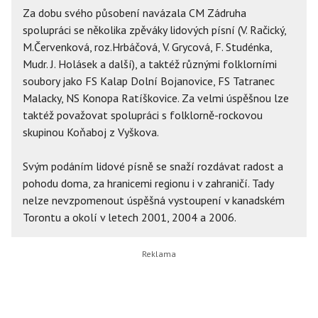
Za dobu svého působení navázala CM Zádruha
spolupráci se několika zpěváky lidových písní (V. Račický,
M.Červenková, roz.Hrbáčová, V. Grycová, F. Studénka,
Mudr. J. Holásek a další), a taktéž různými folklorními
soubory jako FS Kalap Dolní Bojanovice, FS Tatranec
Malacky, NS Konopa Ratíškovice. Za velmi úspěšnou lze
taktéž považovat spolupráci s folklorně-rockovou
skupinou Koňaboj z Vyškova.
Svým podáním lidové písně se snaží rozdávat radost a
pohodu doma, za hranicemi regionu i v zahraničí. Tady
nelze nevzpomenout úspěšná vystoupení v kanadském
Torontu a okolí v letech 2001, 2004 a 2006.