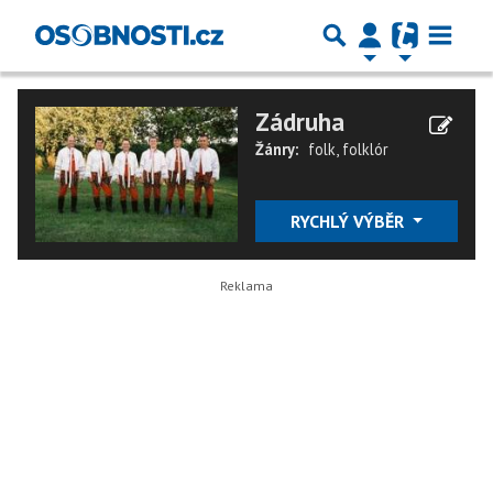
Zádruha
Žánry:
folk
,
folklór
RYCHLÝ VÝBĚR