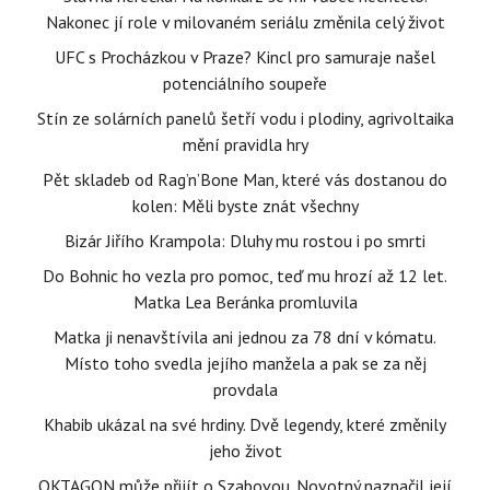
Nakonec jí role v milovaném seriálu změnila celý život
UFC s Procházkou v Praze? Kincl pro samuraje našel
potenciálního soupeře
Stín ze solárních panelů šetří vodu i plodiny, agrivoltaika
mění pravidla hry
Pět skladeb od Rag’n’Bone Man, které vás dostanou do
kolen: Měli byste znát všechny
Bizár Jiřího Krampola: Dluhy mu rostou i po smrti
Do Bohnic ho vezla pro pomoc, teď mu hrozí až 12 let.
Matka Lea Beránka promluvila
Matka ji nenavštívila ani jednou za 78 dní v kómatu.
Místo toho svedla jejího manžela a pak se za něj
provdala
Khabib ukázal na své hrdiny. Dvě legendy, které změnily
jeho život
OKTAGON může přijít o Szabovou. Novotný naznačil její