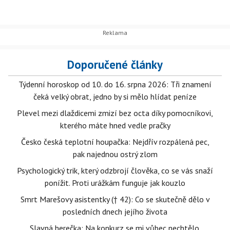
Doporučené články
Týdenní horoskop od 10. do 16. srpna 2026: Tři znamení
čeká velký obrat, jedno by si mělo hlídat peníze
Plevel mezi dlaždicemi zmizí bez octa díky pomocníkovi,
kterého máte hned vedle pračky
Česko česká teplotní houpačka: Nejdřív rozpálená pec,
pak najednou ostrý zlom
Psychologický trik, který odzbrojí člověka, co se vás snaží
ponížit. Proti urážkám funguje jak kouzlo
Smrt Marešovy asistentky († 42): Co se skutečně dělo v
posledních dnech jejího života
Slavná herečka: Na konkurz se mi vůbec nechtělo.