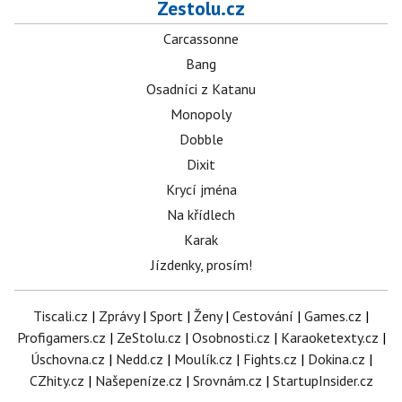
Zestolu.cz
Carcassonne
Bang
Osadníci z Katanu
Monopoly
Dobble
Dixit
Krycí jména
Na křídlech
Karak
Jízdenky, prosím!
Tiscali.cz
|
Zprávy
|
Sport
|
Ženy
|
Cestování
|
Games.cz
|
Profigamers.cz
|
ZeStolu.cz
|
Osobnosti.cz
|
Karaoketexty.cz
|
Úschovna.cz
|
Nedd.cz
|
Moulík.cz
|
Fights.cz
|
Dokina.cz
|
CZhity.cz
|
Našepeníze.cz
|
Srovnám.cz
|
StartupInsider.cz