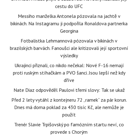
cestu do UFC
Messiho manželka Antonela pózovala na jachtě v
bikinách. Na Instagramu ji podpořila Ronaldova partnerka
Georgina
Fotbalistka Lehmannová pózovala v bikinách v
brazilských barvách. Fanoušci ale kritizovali její sportovní
výsledky
Ukrajinci přiznali, co nikdo nečekal: Nové F-16 nemají
proti ruským stíhačkám a PVO šanci. Jsou lepší než kdy
dříve
Nate Diaz odpověděl Paulovi třemi slovy: Tak se ukaž
Před 2 lety vytáhl z kontejneru 72 „ramek“ za pár korun.
Dnes má doma poklad za 430 tisíc Kč, ale nemůže je
použít
Trenér Slavie Trpišovský po famózním startu neví, co
provede s Chorým