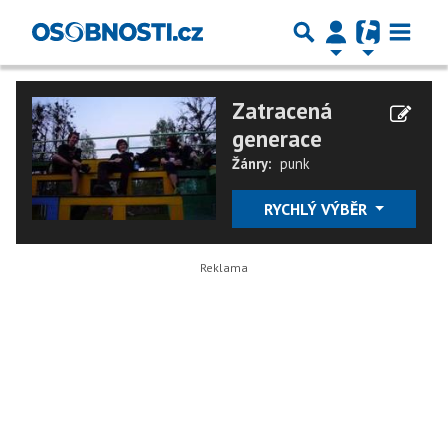
Zatracená
generace
Žánry:
punk
RYCHLÝ VÝBĚR