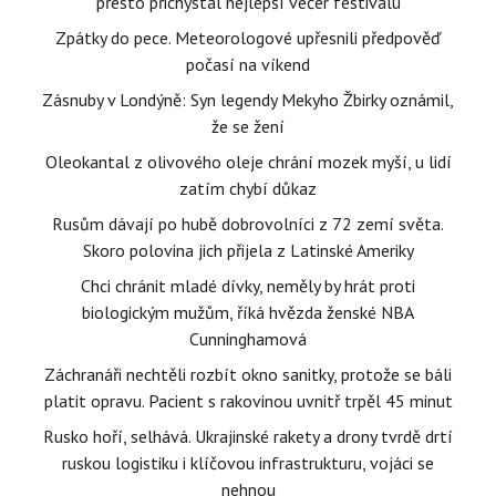
přesto přichystal nejlepší večer festivalu
Zpátky do pece. Meteorologové upřesnili předpověď
počasí na víkend
Zásnuby v Londýně: Syn legendy Mekyho Žbirky oznámil,
že se žení
Oleokantal z olivového oleje chrání mozek myší, u lidí
zatím chybí důkaz
Rusům dávají po hubě dobrovolníci z 72 zemí světa.
Skoro polovina jich přijela z Latinské Ameriky
Chci chránit mladé dívky, neměly by hrát proti
biologickým mužům, říká hvězda ženské NBA
Cunninghamová
Záchranáři nechtěli rozbít okno sanitky, protože se báli
platit opravu. Pacient s rakovinou uvnitř trpěl 45 minut
Rusko hoří, selhává. Ukrajinské rakety a drony tvrdě drtí
ruskou logistiku i klíčovou infrastrukturu, vojáci se
nehnou