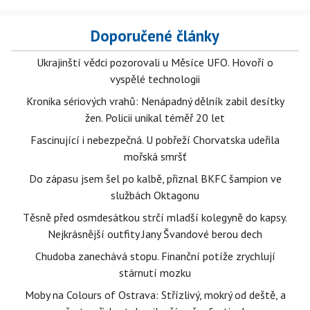
Doporučené články
Ukrajinští vědci pozorovali u Měsíce UFO. Hovoří o
vyspělé technologii
Kronika sériových vrahů: Nenápadný dělník zabil desítky
žen. Policii unikal téměř 20 let
Fascinující i nebezpečná. U pobřeží Chorvatska udeřila
mořská smršť
Do zápasu jsem šel po kalbě, přiznal BKFC šampion ve
službách Oktagonu
Těsně před osmdesátkou strčí mladší kolegyně do kapsy.
Nejkrásnější outfity Jany Švandové berou dech
Chudoba zanechává stopu. Finanční potíže zrychlují
stárnutí mozku
Moby na Colours of Ostrava: Střízlivý, mokrý od deště, a