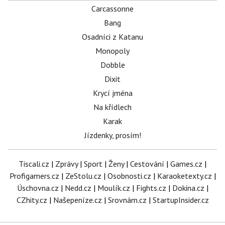
Carcassonne
Bang
Osadníci z Katanu
Monopoly
Dobble
Dixit
Krycí jména
Na křídlech
Karak
Jízdenky, prosím!
Tiscali.cz
|
Zprávy
|
Sport
|
Ženy
|
Cestování
|
Games.cz
|
Profigamers.cz
|
ZeStolu.cz
|
Osobnosti.cz
|
Karaoketexty.cz
|
Úschovna.cz
|
Nedd.cz
|
Moulík.cz
|
Fights.cz
|
Dokina.cz
|
CZhity.cz
|
Našepeníze.cz
|
Srovnám.cz
|
StartupInsider.cz