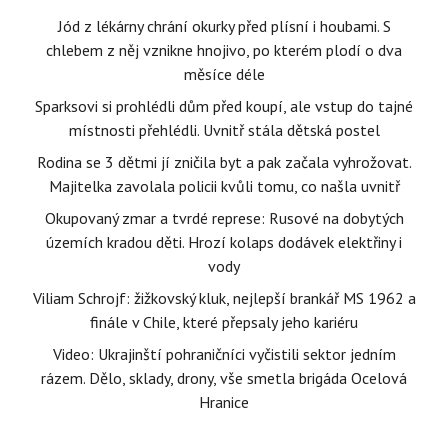
Jód z lékárny chrání okurky před plísní i houbami. S
chlebem z něj vznikne hnojivo, po kterém plodí o dva
měsíce déle
Sparksovi si prohlédli dům před koupí, ale vstup do tajné
místnosti přehlédli. Uvnitř stála dětská postel
Rodina se 3 dětmi jí zničila byt a pak začala vyhrožovat.
Majitelka zavolala policii kvůli tomu, co našla uvnitř
Okupovaný zmar a tvrdé represe: Rusové na dobytých
územích kradou děti. Hrozí kolaps dodávek elektřiny i
vody
Viliam Schrojf: žižkovský kluk, nejlepší brankář MS 1962 a
finále v Chile, které přepsaly jeho kariéru
Video: Ukrajinští pohraničníci vyčistili sektor jedním
rázem. Dělo, sklady, drony, vše smetla brigáda Ocelová
Hranice