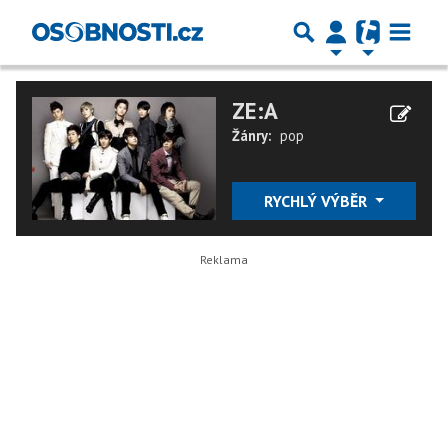
ZE:A
Žánry:
pop
RYCHLÝ VÝBĚR