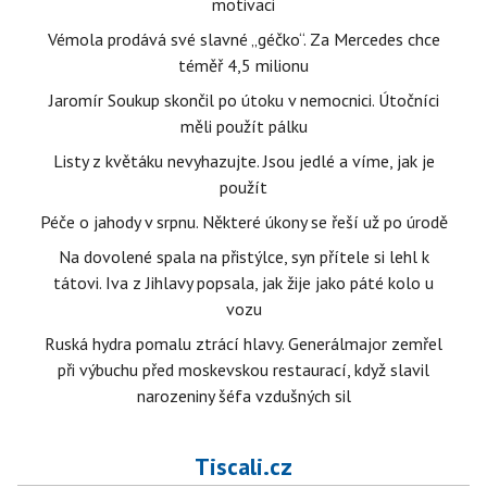
motivaci
Vémola prodává své slavné „géčko“. Za Mercedes chce
téměř 4,5 milionu
Jaromír Soukup skončil po útoku v nemocnici. Útočníci
měli použít pálku
Listy z květáku nevyhazujte. Jsou jedlé a víme, jak je
použít
Péče o jahody v srpnu. Některé úkony se řeší už po úrodě
Na dovolené spala na přistýlce, syn přítele si lehl k
tátovi. Iva z Jihlavy popsala, jak žije jako páté kolo u
vozu
Ruská hydra pomalu ztrácí hlavy. Generálmajor zemřel
při výbuchu před moskevskou restaurací, když slavil
narozeniny šéfa vzdušných sil
Tiscali.cz