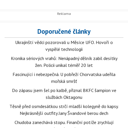
Doporučené články
Ukrajinští vědci pozorovali u Měsíce UFO. Hovoří o
vyspělé technologii
Kronika sériových vrahů: Nenápadný dělník zabil desítky
žen. Policii unikal téměř 20 let
Fascinující i nebezpečná. U pobřeží Chorvatska udeřila
mořská smršť
Do zápasu jsem šel po kalbě, přiznal BKFC šampion ve
službách Oktagonu
Těsně před osmdesátkou strčí mladší kolegyně do kapsy.
Nejkrásnější outfity Jany Švandové berou dech
Chudoba zanechává stopu. Finanční potíže zrychlují