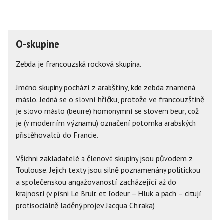
O-skupine
Zebda je francouzská rocková skupina.
Jméno skupiny pochází z arabštiny, kde zebda znamená
máslo. Jedná se o slovní hříčku, protože ve francouzštině
je slovo máslo (beurre) homonymní se slovem beur, což
je (v moderním významu) označení potomka arabských
přistěhovalců do Francie.
Všichni zakladatelé a členové skupiny jsou původem z
Toulouse. Jejich texty jsou silně poznamenány politickou
a společenskou angažovaností zacházející až do
krajnosti (v písni Le Bruit et l’odeur – Hluk a pach – citují
protisociálně laděný projev Jacqua Chiraka)