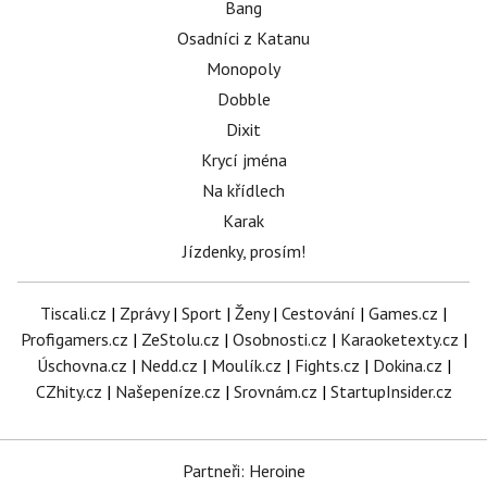
Bang
Osadníci z Katanu
Monopoly
Dobble
Dixit
Krycí jména
Na křídlech
Karak
Jízdenky, prosím!
Tiscali.cz
|
Zprávy
|
Sport
|
Ženy
|
Cestování
|
Games.cz
|
Profigamers.cz
|
ZeStolu.cz
|
Osobnosti.cz
|
Karaoketexty.cz
|
Úschovna.cz
|
Nedd.cz
|
Moulík.cz
|
Fights.cz
|
Dokina.cz
|
CZhity.cz
|
Našepeníze.cz
|
Srovnám.cz
|
StartupInsider.cz
Partneři: Heroine