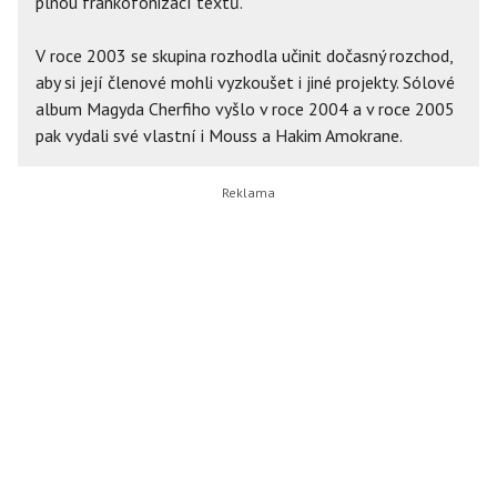
plnou frankofonizací textů.
V roce 2003 se skupina rozhodla učinit dočasný rozchod,
aby si její členové mohli vyzkoušet i jiné projekty. Sólové
album Magyda Cherfiho vyšlo v roce 2004 a v roce 2005
pak vydali své vlastní i Mouss a Hakim Amokrane.