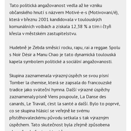
Tato politická angažovanost vedla až ke vzniku
občanského hnutí s názvem Motivé-e-s (Motivovaní/é),
která v březnu 2001 kandidovala v toulouských
komunálních volbách a získala 12,38 % a tím i čtyři
křesla v městském zastupitelstvu.
Hudebně je Zebda směsicí rocku, rapu, raï a reggae. Spolu
s Noir Désir a Manu Chao je tato dynamická toulouská
kapela symbolem politické a sociální angažovanosti.
Skupina zaznamenala výrazný úspěch se svou písní
Tomber la chemise, která se zapsala do francouzské
tradice jako sváteční hymna. Další výrazné úspěchy
zaznamenaly písně Viens poupoule, La Danse des
canards, Le Travail, c'est la santé a další. Bylo to poprvé,
co se skupina hlásicí se veřejně ke svému
přistěhovaleckému původu setkala s tak výrazným
úspěchem. Tato skutečnost byla zřejmě způsobena