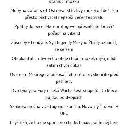
stárnutí mozku
Moby na Colours of Ostrava: Střízlivý, mokrý od deště, a
přesto přichystal nejlepší večer festivalu
Zpátky do pece. Meteorologové upřesnili předpověď
počasí na víkend
Zásnuby v Londýně: Syn legendy Mekyho Žbirky oznámil,
že se žení
Oleokantal z olivového oleje chrání mozek myší, u lidí
zatím chybí důkaz
Overeem McGregora odepsal. Jeho tělo prý skončilo před
pěti lety
Dva týdny po Furym čeká Wacha šest soupeřů. Do klece
půjdou po dvojicích
Szabová možná v Oktagonu skončila. Novotný ji už vidí v
UFC
Usyk říká, že box je sport pro chudé. Luxus podle něj bere