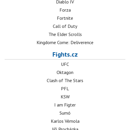
Diablo IV
Forza
Fortnite
Call of Duty
The Elder Scrolls
Kingdome Come: Deliverence
Fights.cz
UFC
Oktagon
Clash of The Stars
PFL
KSW
I am Figter
Sumó
Karlos Vémola
Jiří Procházka