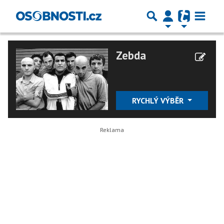
Zebda
RYCHLÝ VÝBĚR